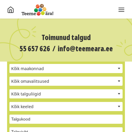
Toimunud talgud
55 657 626
/
info@teemeara.ee
Kõik maakonnad
Kõik omavalitsused
Kõik talguliigid
Kõik keeled