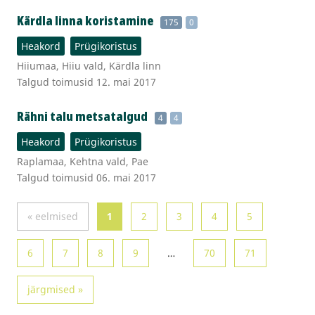
Kärdla linna koristamine
175
0
Heakord
Prügikoristus
Hiiumaa, Hiiu vald, Kärdla linn
Talgud toimusid 12. mai 2017
Rähni talu metsatalgud
4
4
Heakord
Prügikoristus
Raplamaa, Kehtna vald, Pae
Talgud toimusid 06. mai 2017
« eelmised
1
2
3
4
5
6
7
8
9
…
70
71
järgmised »