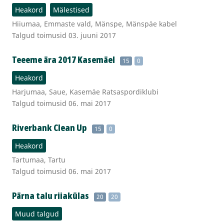
Heakord
Mälestised
Hiiumaa, Emmaste vald, Mänspe, Mänspäe kabel
Talgud toimusid 03. juuni 2017
Teeeme ära 2017 Kasemäel
15
0
Heakord
Harjumaa, Saue, Kasemäe Ratsaspordiklubi
Talgud toimusid 06. mai 2017
Riverbank Clean Up
15
0
Heakord
Tartumaa, Tartu
Talgud toimusid 06. mai 2017
Pärna talu riiakülas
20
20
Muud talgud