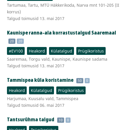
Tartumaa, Tartu, MTÜ Häkkerikoda, Narva mnt 101-205 (II
korrus)
Talgud toimusid 13. mai 2017
Kaunispe ranna-ala korrastustalgud Saaremaal
20
20
#EV100
Heakord
Külatalgud
Prügikoristus
Saaremaa, Torgu vald, Kaunispe, Kaunispe sadama
Talgud toimusid 13. mai 2017
Tammispea küla koristamine
50
0
Heakord
Külatalgud
Prügikoristus
Harjumaa, Kuusalu vald, Tammispea
Talgud toimusid 06. mai 2017
Tantsurühma talgud
10
0
Heakord
Prügikoristus