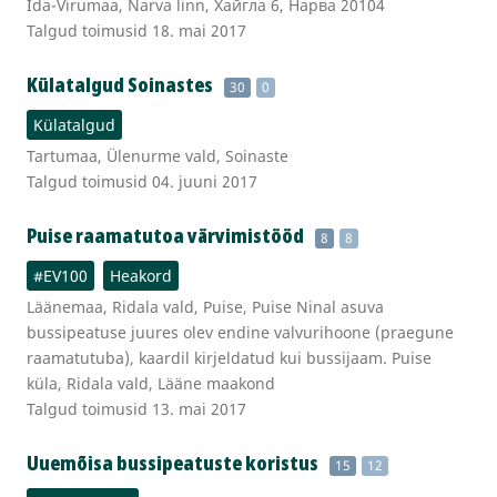
Ida-Virumaa, Narva linn, Хайгла 6, Нарва 20104
Talgud toimusid 18. mai 2017
Külatalgud Soinastes
30
0
Külatalgud
Tartumaa, Ülenurme vald, Soinaste
Talgud toimusid 04. juuni 2017
Puise raamatutoa värvimistööd
8
8
#EV100
Heakord
Läänemaa, Ridala vald, Puise, Puise Ninal asuva
bussipeatuse juures olev endine valvurihoone (praegune
raamatutuba), kaardil kirjeldatud kui bussijaam. Puise
küla, Ridala vald, Lääne maakond
Talgud toimusid 13. mai 2017
Uuemõisa bussipeatuste koristus
15
12