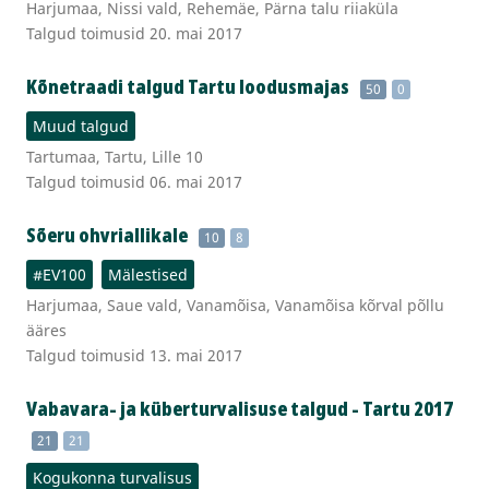
Harjumaa, Nissi vald, Rehemäe, Pärna talu riiaküla
Talgud toimusid 20. mai 2017
Kõnetraadi talgud Tartu loodusmajas
50
0
Muud talgud
Tartumaa, Tartu, Lille 10
Talgud toimusid 06. mai 2017
Sõeru ohvriallikale
10
8
#EV100
Mälestised
Harjumaa, Saue vald, Vanamõisa, Vanamõisa kõrval põllu
ääres
Talgud toimusid 13. mai 2017
Vabavara- ja küberturvalisuse talgud - Tartu 2017
21
21
Kogukonna turvalisus