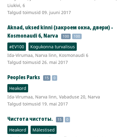
Liukivi, 6
Talgud toimusid 09. juuni 2017
Aknad, uksed kinni (закроем окна, двери) -
Kosmonaudi 6, Narva
100
100
#EV100
Kogukonna turvalisus
Ida-Virumaa, Narva linn, Kosmonaudi 6
Talgud toimusid 26. mai 2017
Peoples Parks
15
0
Heakord
Ida-Virumaa, Narva linn, Vabaduse 20, Narva
Talgud toimusid 19. mai 2017
Чистота чистоты.
15
0
Heakord
Mälestised