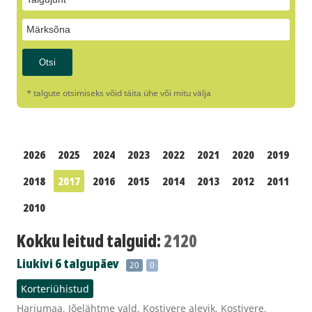
* talgute otsimiseks võid täita ühe või mitu välja
2026
2025
2024
2023
2022
2021
2020
2019
2018
2017
2016
2015
2014
2013
2012
2011
2010
Kokku leitud talguid:
2120
Liukivi 6 talgupäev
20
0
Korteriühistud
Harjumaa, Jõelähtme vald, Kostivere alevik, Kostivere,