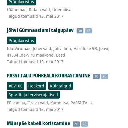
Prügikoristus
Läänemaa, Ridala vald, Uuemõisa
Talgud toimusid 13. mai 2017
Jõhvi Gümnaasiumi talgupäev
30
17
Prügikoristus
Ida-Virumaa, Jõhvi vald, Jõhvi linn, Hariduse 5B, Jõhvi,
41534 Ida-Viru maakond, Eesti
Talgud toimusid 10. mai 2017
PASSI TALU PUHKEALA KORRASTAMINE
20
20
#EV100
Heakord
Külatalgud
Spordi- ja terviserajatised
Põlvamaa, Orava vald, Kamnitsa, PASSI TALU
Talgud toimusid 13. mai 2017
Mänspäe kabeli koristamine
20
20