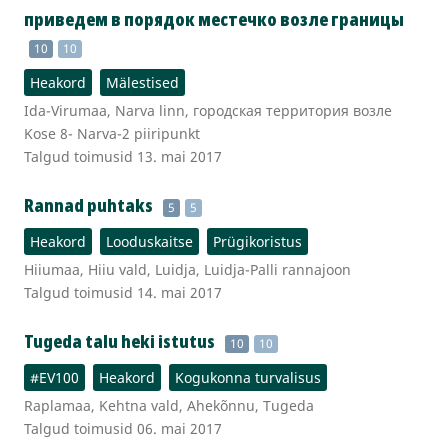
приведем в порядок местечко возле границы
10
10
Heakord
Mälestised
Ida-Virumaa, Narva linn, городская территория возле
Kose 8- Narva-2 piiripunkt
Talgud toimusid 13. mai 2017
Rannad puhtaks
5
5
Heakord
Looduskaitse
Prügikoristus
Hiiumaa, Hiiu vald, Luidja, Luidja-Palli rannajoon
Talgud toimusid 14. mai 2017
Tugeda talu heki istutus
10
10
#EV100
Heakord
Kogukonna turvalisus
Raplamaa, Kehtna vald, Ahekõnnu, Tugeda
Talgud toimusid 06. mai 2017