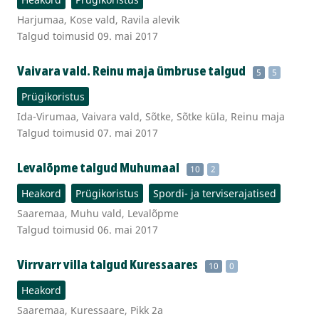
Harjumaa, Kose vald, Ravila alevik
Talgud toimusid 09. mai 2017
Vaivara vald. Reinu maja ümbruse talgud
5
5
Prügikoristus
Ida-Virumaa, Vaivara vald, Sõtke, Sõtke küla, Reinu maja
Talgud toimusid 07. mai 2017
Levalõpme talgud Muhumaal
10
2
Heakord
Prügikoristus
Spordi- ja terviserajatised
Saaremaa, Muhu vald, Levalõpme
Talgud toimusid 06. mai 2017
Virrvarr villa talgud Kuressaares
10
0
Heakord
Saaremaa, Kuressaare, Pikk 2a