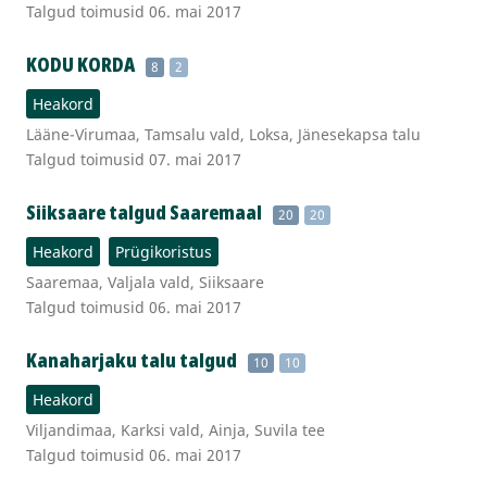
Talgud toimusid 06. mai 2017
KODU KORDA
8
2
Heakord
Lääne-Virumaa, Tamsalu vald, Loksa, Jänesekapsa talu
Talgud toimusid 07. mai 2017
Siiksaare talgud Saaremaal
20
20
Heakord
Prügikoristus
Saaremaa, Valjala vald, Siiksaare
Talgud toimusid 06. mai 2017
Kanaharjaku talu talgud
10
10
Heakord
Viljandimaa, Karksi vald, Ainja, Suvila tee
Talgud toimusid 06. mai 2017