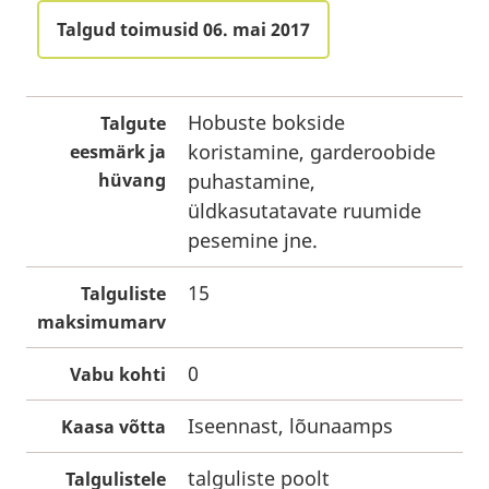
Talgud toimusid 06. mai 2017
Hobuste bokside
Talgute
koristamine, garderoobide
eesmärk ja
hüvang
puhastamine,
üldkasutatavate ruumide
pesemine jne.
15
Talguliste
maksimumarv
0
Vabu kohti
Iseennast, lõunaamps
Kaasa võtta
talguliste poolt
Talgulistele