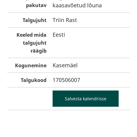
kaasavõetud lõuna
pakutav
Triin Rast
Talgujuht
Eesti
Keeled mida
talgujuht
räägib
Kasemäel
Kogunemine
170506007
Talgukood
Salvesta kalendrisse