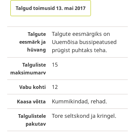
Talgud toimusid 13. mai 2017
Talgute eesmärgiks on
Talgute
Uuemõisa bussipeatused
eesmärk ja
hüvang
prügist puhtaks teha.
15
Talguliste
maksimumarv
12
Vabu kohti
Kummikindad, rehad.
Kaasa võtta
Tore seltskond ja kringel.
Talgulistele
pakutav