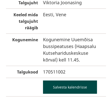
Viktoria Joonasing
Talgujuht
Eesti, Vene
Keeled mida
talgujuht
räägib
Kogunemine Uuemõisa
Kogunemine
bussipeatuses (Haapsalu
Kutsehariduskeskuse
kõrval) kell 11.45.
170511002
Talgukood
Salvesta kalendrisse