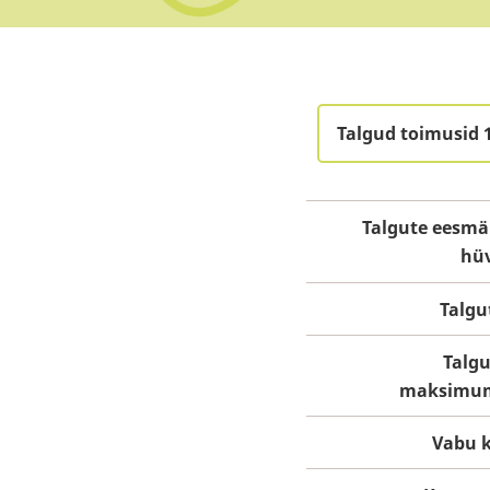
Talgud toimusid 
Talgute eesmä
hü
Talgu
Talgu
maksimu
Vabu k