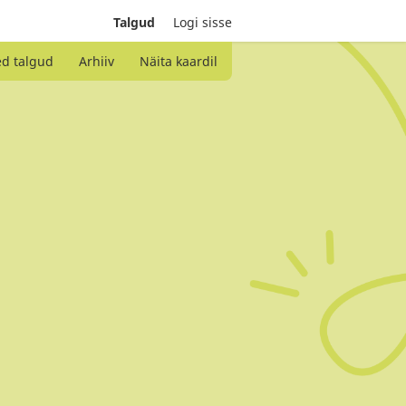
Talgud
Logi sisse
ed talgud
Arhiiv
Näita kaardil