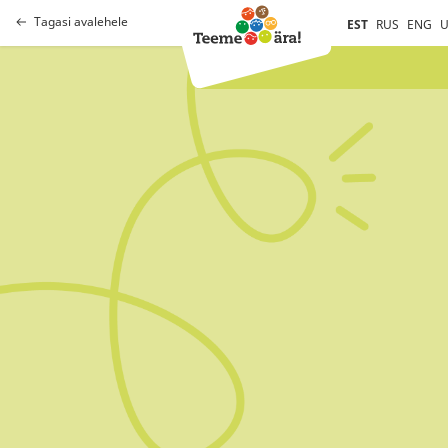
Tagasi avalehele
EST
RUS
ENG
U