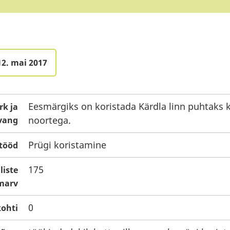
12. mai 2017
Eesmärgiks on koristada Kärdla linn puhtaks 
rk ja
noortega.
vang
Prügi koristamine
tööd
175
liste
marv
0
ohti