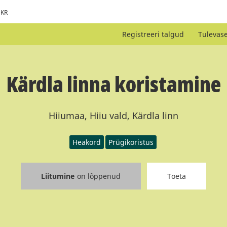
KR
Registreeri talgud
Tulevas
Kärdla linna koristamine
Hiiumaa, Hiiu vald, Kärdla linn
Heakord
Prügikoristus
Liitumine
on lõppenud
Toeta