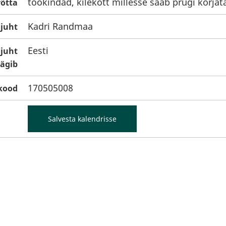
töökindad, kilekott millesse saab prügi korjat
võtta
Kadri Randmaa
ujuht
Eesti
ujuht
äägib
170505008
kood
Salvesta kalendrisse