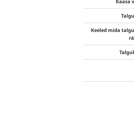
Kaasa 
Talg
Keeled mida talg
r
Talgu