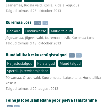
Läänemaa, Ridala vald, Kolila, Ridala kogudus
Talgud toimusid 26. oktoober 2013
Kuremaa Loss
100
85
Heakord
Looduskaitse
Muud talgud
Jõgevamaa, Jõgeva vald, Kuremaa alevik, Kuremaa Loss
Talgud toimusid 13. oktoober 2013
Hundiallika keskuse sügistalgud
14
14
Haljastustalgud
Külatalgud
Muud talgud
Spordi- ja terviserajatised
Põlvamaa, Orava vald, Suuremetsa, Laiuse talu, Hundiallika
keskus
Talgud toimusid 29. august 2013
Töine ja looduslähedane pööripäeva tähistamine