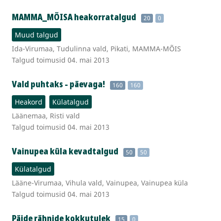
MAMMA_MÕISA heakorratalgud
20
0
Muud talgud
Ida-Virumaa, Tudulinna vald, Pikati, MAMMA-MÕIS
Talgud toimusid 04. mai 2013
Vald puhtaks - päevaga!
160
160
Heakord
Külatalgud
Läänemaa, Risti vald
Talgud toimusid 04. mai 2013
Vainupea küla kevadtalgud
50
50
Külatalgud
Lääne-Virumaa, Vihula vald, Vainupea, Vainupea küla
Talgud toimusid 04. mai 2013
Päide rähnide kokkutulek
15
0