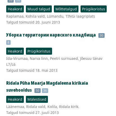
20
20
Heakord
Muud talgud
Mõttetalgud
Prügikoristus
Raplamaa, Kohila vald, Lümandu, TINGi laagriplats
Talgud toimusid 20. juuni 2013
Уборка территории нарвского кладбища
30
8
Heakord
Prügikoristus
Ida-Virumaa, Narva linn, Peetri surnuaed, Jõesuu tänav
L7/L6
Talgud toimusid 18. mai 2013
Ridala Püha Maarja Magdaleena kirikaia
suvehooldus
50
36
Heakord
Mälestised
Läänemaa, Ridala vald, Kolila, Ridala kirik.
Talgud toimusid 27. juuli 2013