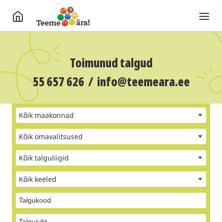
Toimunud talgud
55 657 626
/
info@teemeara.ee
Kõik maakonnad
Kõik omavalitsused
Kõik talguliigid
Kõik keeled