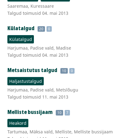
Saaremaa, Kuressaare
Talgud toimusid 04. mai 2013
Külatalgud
20
0
Külatalgud
Harjumaa, Padise vald, Madise
Talgud toimusid 04. mai 2013
Metsaistutus talgud
10
0
Haljastustalgud
Harjumaa, Padise vald, Metslõugu
Talgud toimusid 11. mai 2013
Melliste bussijaam
10
7
Heakord
Tartumaa, Mäksa vald, Melliste, Melliste bussijaam