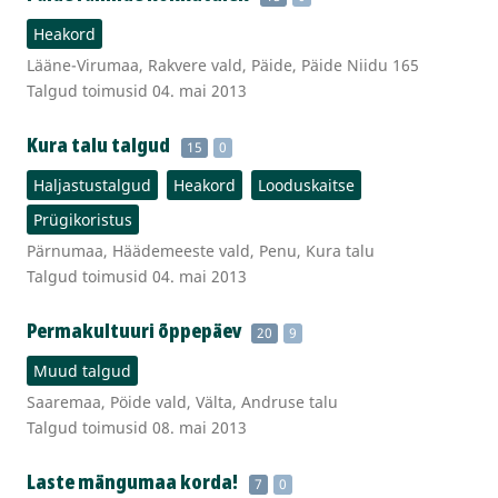
Heakord
Lääne-Virumaa, Rakvere vald, Päide, Päide Niidu 165
Talgud toimusid 04. mai 2013
Kura talu talgud
15
0
Haljastustalgud
Heakord
Looduskaitse
Prügikoristus
Pärnumaa, Häädemeeste vald, Penu, Kura talu
Talgud toimusid 04. mai 2013
Permakultuuri õppepäev
20
9
Muud talgud
Saaremaa, Pöide vald, Välta, Andruse talu
Talgud toimusid 08. mai 2013
Laste mängumaa korda!
7
0