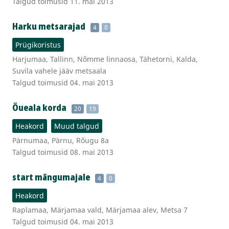
Talgud toimusid 11. mai 2013
Harku metsarajad
4
0
Prügikoristus
Harjumaa, Tallinn, Nõmme linnaosa, Tähetorni, Kalda,
Suvila vahele jääv metsaala
Talgud toimusid 04. mai 2013
Õueala korda
20
19
Heakord
Muud talgud
Pärnumaa, Pärnu, Rõugu 8a
Talgud toimusid 08. mai 2013
start mängumajale
4
0
Heakord
Raplamaa, Märjamaa vald, Märjamaa alev, Metsa 7
Talgud toimusid 04. mai 2013