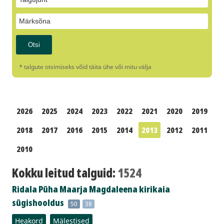
* talgute otsimiseks võid täita ühe või mitu välja
2026
2025
2024
2023
2022
2021
2020
2019
2018
2017
2016
2015
2014
2013
2012
2011
2010
Kokku leitud talguid:
1524
Ridala Püha Maarja Magdaleena kirikaia
sügishooldus
50
38
Heakord
Mälestised