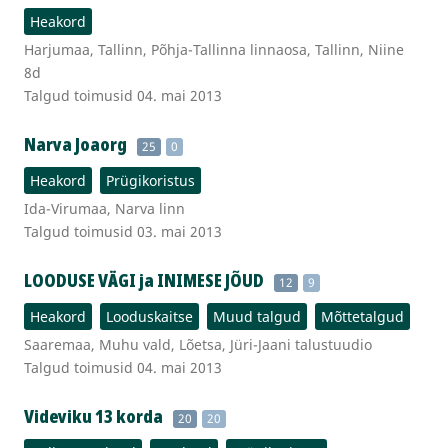
Heakord
Harjumaa, Tallinn, Põhja-Tallinna linnaosa, Tallinn, Niine
8d
Talgud toimusid 04. mai 2013
Narva Joaorg
25
0
Heakord
Prügikoristus
Ida-Virumaa, Narva linn
Talgud toimusid 03. mai 2013
LOODUSE VÄGI ja INIMESE JÕUD
12
9
Heakord
Looduskaitse
Muud talgud
Mõttetalgud
Saaremaa, Muhu vald, Lõetsa, Jüri-Jaani talustuudio
Talgud toimusid 04. mai 2013
Videviku 13 korda
20
20