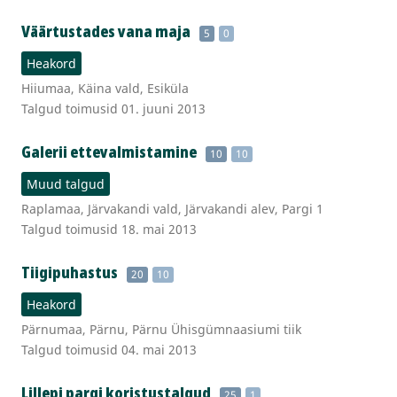
Väärtustades vana maja
5
0
Heakord
Hiiumaa, Käina vald, Esiküla
Talgud toimusid 01. juuni 2013
Galerii ettevalmistamine
10
10
Muud talgud
Raplamaa, Järvakandi vald, Järvakandi alev, Pargi 1
Talgud toimusid 18. mai 2013
Tiigipuhastus
20
10
Heakord
Pärnumaa, Pärnu, Pärnu Ühisgümnaasiumi tiik
Talgud toimusid 04. mai 2013
Lillepi pargi koristustalgud
25
1