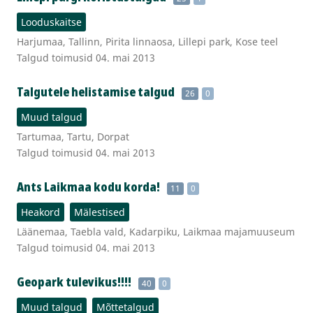
Looduskaitse
Harjumaa, Tallinn, Pirita linnaosa, Lillepi park, Kose teel
Talgud toimusid 04. mai 2013
Talgutele helistamise talgud
26
0
Muud talgud
Tartumaa, Tartu, Dorpat
Talgud toimusid 04. mai 2013
Ants Laikmaa kodu korda!
11
0
Heakord
Mälestised
Läänemaa, Taebla vald, Kadarpiku, Laikmaa majamuuseum
Talgud toimusid 04. mai 2013
Geopark tulevikus!!!!
40
0
Muud talgud
Mõttetalgud