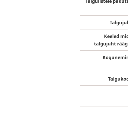
Talgulistele pakut
Talguju
Keeled mi
talgujuht rääg
Kogunemi
Talguko