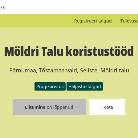
KR
Registreeri talgud
Tulevas
Möldri Talu koristustööd
Pärnumaa, Tõstamaa vald, Seliste, Möldri talu
Prügikoristus
Haljastustalgud
Liitumine
on lõppenud
Toeta