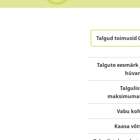
Talgud toimusid 
Talgute eesmärk 
hüva
Talgulis
maksimuma
Vabu koh
Kaasa võt