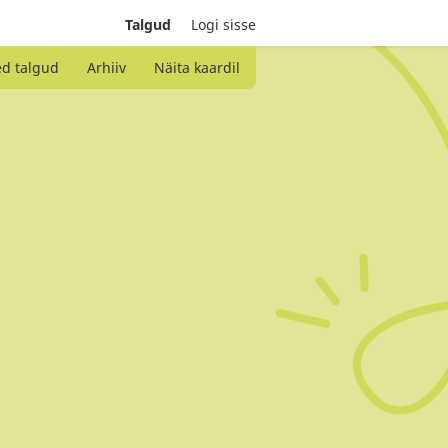
Talgud
Logi sisse
ed talgud
Arhiiv
Näita kaardil