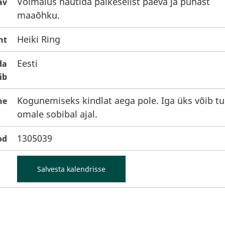
Võimalus nautida päikeselist päeva ja puhast
av
maaõhku.
Heiki Ring
ht
Eesti
da
ib
Kogunemiseks kindlat aega pole. Iga üks võib tu
ne
omale sobibal ajal.
1305039
od
Salvesta kalendrisse