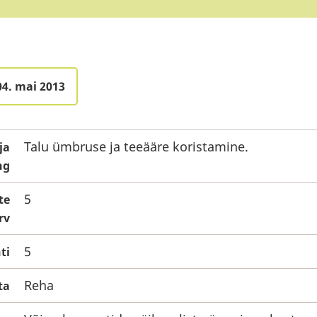
04. mai 2013
Talu ümbruse ja teeääre koristamine.
ja
ng
5
te
rv
5
ti
Reha
ta