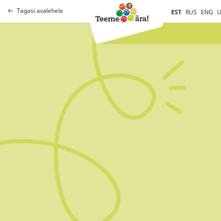
Tagasi avalehele
EST
RUS
ENG
U