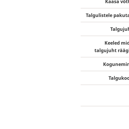
Kaasa võt
Talgulistele pakut
Talguju
Keeled mi
talgujuht rääg
Kogunemi
Talguko