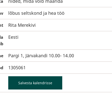
riided, mida võib määrida
ta
lõbus seltskond ja hea töö
av
Rita Merekivi
ht
Eesti
da
ib
Pargi 1, Järvakandi 10.00- 14.00
ne
1305061
od
Salvesta kalendrisse