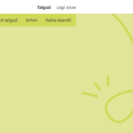
Talgud
Logi sisse
ed talgud
Arhiiv
Näita kaardil