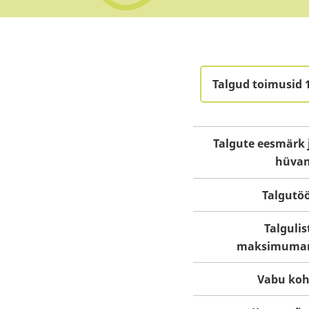
Talgud toimusid 
Talgute eesmärk 
hüva
Talgutö
Talgulis
maksimuma
Vabu koh