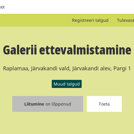
KR
Registreeri talgud
Tulevas
Galerii ettevalmistamine
Raplamaa, Järvakandi vald, Järvakandi alev, Pargi 1
Muud talgud
Liitumine
on lõppenud
Toeta