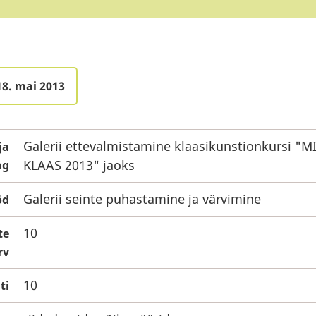
18. mai 2013
Galerii ettevalmistamine klaasikunstionkursi "
ja
KLAAS 2013" jaoks
ng
Galerii seinte puhastamine ja värvimine
öd
10
te
rv
10
ti