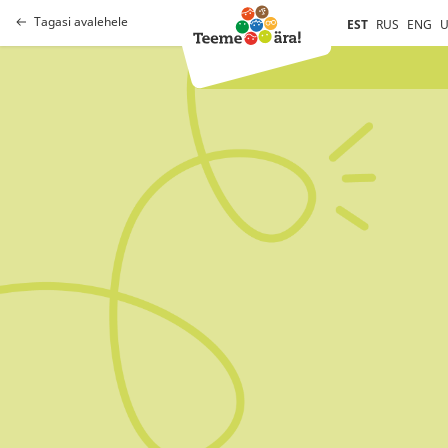
Tagasi avalehele
EST
RUS
ENG
U