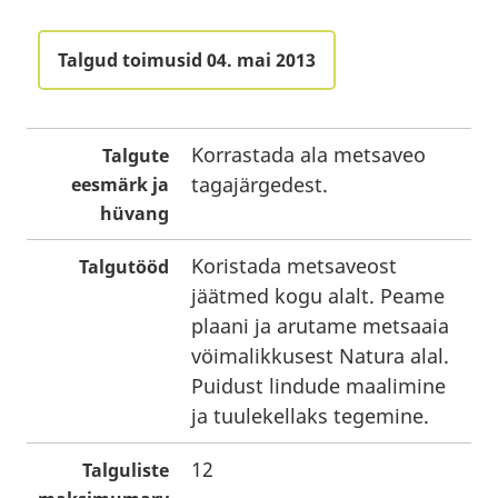
Talgud toimusid 04. mai 2013
Korrastada ala metsaveo
Talgute
tagajärgedest.
eesmärk ja
hüvang
Koristada metsaveost
Talgutööd
jäätmed kogu alalt. Peame
plaani ja arutame metsaaia
vöimalikkusest Natura alal.
Puidust lindude maalimine
ja tuulekellaks tegemine.
12
Talguliste