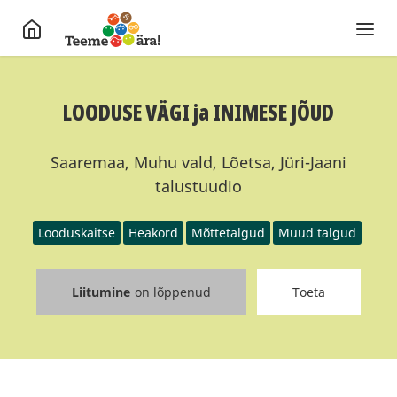
LOODUSE VÄGI ja INIMESE JÕUD
Saaremaa, Muhu vald, Lõetsa, Jüri-Jaani
talustuudio
Looduskaitse
Heakord
Mõttetalgud
Muud talgud
Liitumine
on lõppenud
Toeta