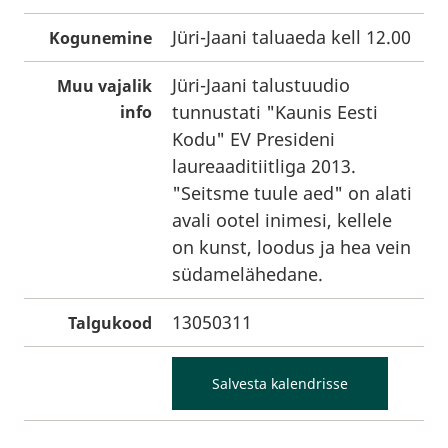
Jüri-Jaani taluaeda kell 12.00
Kogunemine
Jüri-Jaani talustuudio
Muu vajalik
tunnustati "Kaunis Eesti
info
Kodu" EV Presideni
laureaaditiitliga 2013.
"Seitsme tuule aed" on alati
avali ootel inimesi, kellele
on kunst, loodus ja hea vein
südamelähedane.
13050311
Talgukood
Salvesta kalendrisse