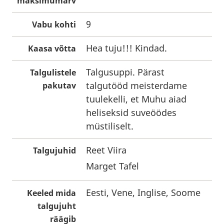
maksimumarv
9
Vabu kohti
Hea tuju!!! Kindad.
Kaasa võtta
Talgusuppi. Pärast
Talgulistele
talgutööd meisterdame
pakutav
tuulekelli, et Muhu aiad
heliseksid suveöödes
müstiliselt.
Reet Viira
Talgujuhid
Marget Tafel
Eesti, Vene, Inglise, Soome
Keeled mida
talgujuht
räägib