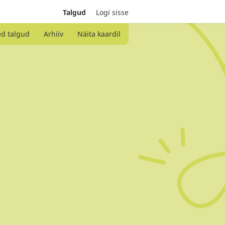
Talgud
Logi sisse
ed talgud
Arhiiv
Näita kaardil