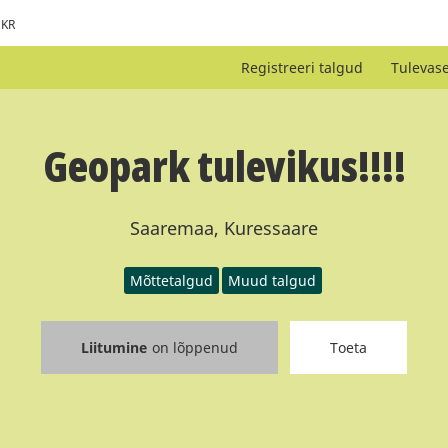
KR
Registreeri talgud
Tulevas
Geopark tulevikus!!!!
Saaremaa, Kuressaare
Mõttetalgud
Muud talgud
Liitumine
on lõppenud
Toeta