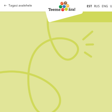
Tagasi avalehele
EST
RUS
ENG
U