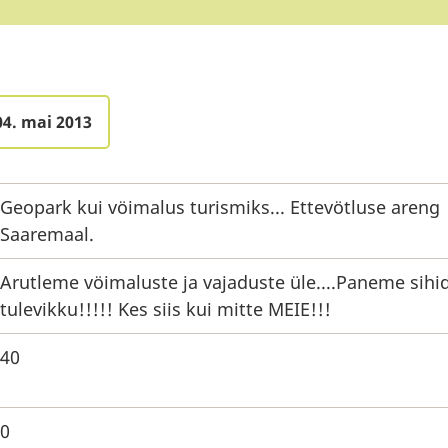
04. mai 2013
Geopark kui vöimalus turismiks... Ettevötluse areng
Saaremaal.
Arutleme vöimaluste ja vajaduste üle....Paneme sihi
tulevikku!!!!! Kes siis kui mitte MEIE!!!
40
0