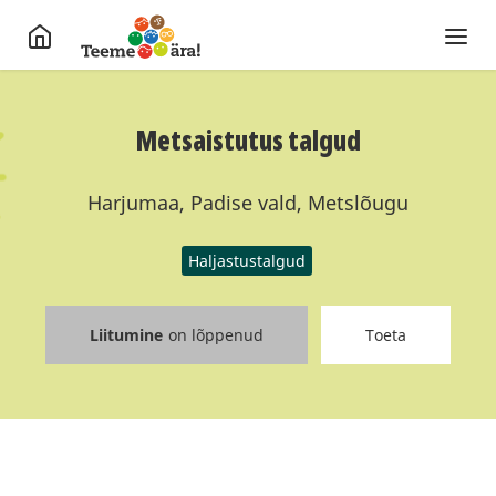
Metsaistutus talgud
Harjumaa, Padise vald, Metslõugu
Haljastustalgud
Liitumine
on lõppenud
Toeta