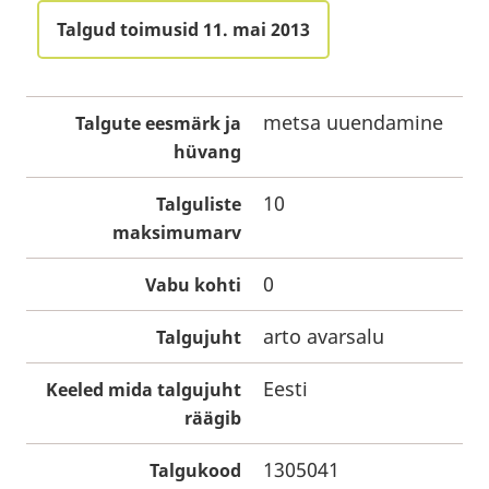
Talgud toimusid 11. mai 2013
metsa uuendamine
Talgute eesmärk ja
hüvang
10
Talguliste
maksimumarv
0
Vabu kohti
arto avarsalu
Talgujuht
Eesti
Keeled mida talgujuht
räägib
1305041
Talgukood