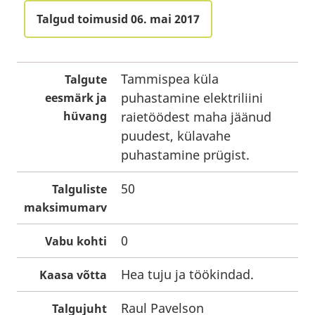
Talgud toimusid 06. mai 2017
Tammispea küla
Talgute
puhastamine elektriliini
eesmärk ja
hüvang
raietöödest maha jäänud
puudest, külavahe
puhastamine prügist.
50
Talguliste
maksimumarv
0
Vabu kohti
Hea tuju ja töökindad.
Kaasa võtta
Raul Pavelson
Talgujuht