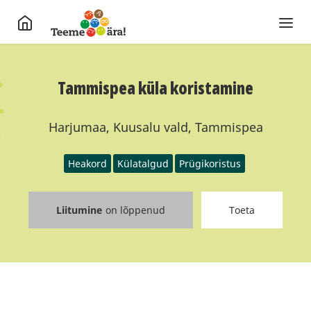
Tammispea küla koristamine
Harjumaa, Kuusalu vald, Tammispea
Heakord
Külatalgud
Prügikoristus
Liitumine
on lõppenud
Toeta