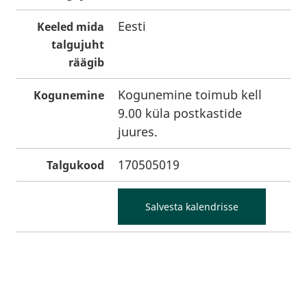
Eesti
Keeled mida
talgujuht
räägib
Kogunemine toimub kell
Kogunemine
9.00 küla postkastide
juures.
170505019
Talgukood
Salvesta kalendrisse