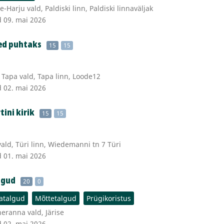
Harju vald, Paldiski linn, Paldiski linnaväljak
d 09. mai 2026
eed puhtaks
15
15
Tapa vald, Tapa linn, Loode12
d 02. mai 2026
tini kirik
15
15
vald, Türi linn, Wiedemanni tn 7 Türi
d 01. mai 2026
algud
20
0
atalgud
Mõttetalgud
Prügikoristus
eranna vald, Järise
d 02. mai 2026