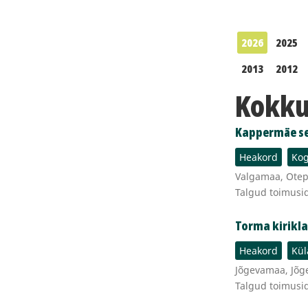
2026
2025
2013
2012
Kokku 
Kappermäe se
Heakord
Kog
Valgamaa, Otepä
Talgud toimusi
Torma kirikl
Heakord
Kül
Jõgevamaa, Jõge
Talgud toimusi