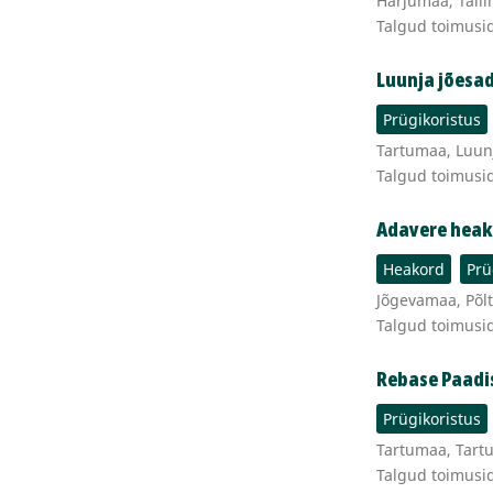
Harjumaa, Talli
Talgud toimusi
Luunja jões
Prügikoristus
Tartumaa, Luun
Talgud toimusi
Adavere heak
Heakord
Prü
Jõgevamaa, Põlt
Talgud toimusi
Rebase Paad
Prügikoristus
Tartumaa, Tartu
Talgud toimusi