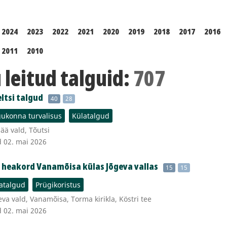
2024
2023
2022
2021
2020
2019
2018
2017
2016
2011
2010
leitud talguid:
707
ltsi talgud
40
28
ukonna turvalisus
Külatalgud
ä vald, Tõutsi
d 02. mai 2026
a heakord Vanamõisa külas Jõgeva vallas
15
15
atalgud
Prügikoristus
va vald, Vanamõisa, Torma kirikla, Köstri tee
d 02. mai 2026