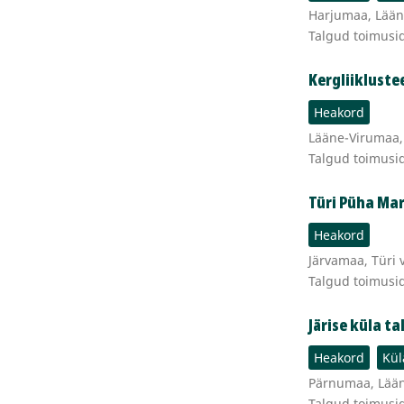
Harjumaa, Lääne-
Talgud toimusi
Kergliiklust
Heakord
Lääne-Virumaa, 
Talgud toimusi
Türi Püha Mar
Heakord
Järvamaa, Türi 
Talgud toimusi
Järise küla t
Heakord
Kül
Pärnumaa, Lään
Talgud toimusi