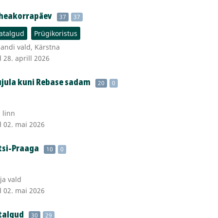
 heakorrapäev
37
37
atalgud
Prügikoristus
jandi vald, Kärstna
 28. aprill 2026
jula kuni Rebase sadam
20
0
 linn
d 02. mai 2026
tsi-Praaga
10
0
ja vald
d 02. mai 2026
talgud
30
29