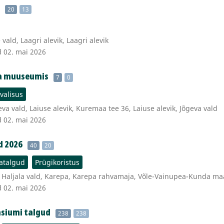
20
13
ald, Laagri alevik, Laagri alevik
d 02. mai 2026
a muuseumis
7
0
valisus
va vald, Laiuse alevik, Kuremaa tee 36, Laiuse alevik, Jõgeva vald
d 02. mai 2026
d 2026
40
20
atalgud
Prügikoristus
 Haljala vald, Karepa, Karepa rahvamaja, Võle-Vainupea-Kunda ma
d 02. mai 2026
siumi talgud
238
238