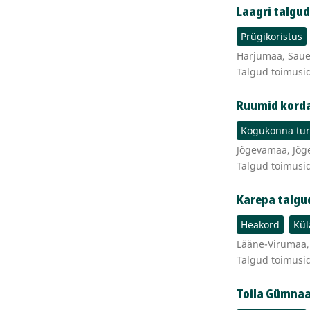
Laagri talgud
Prügikoristus
Harjumaa, Saue v
Talgud toimusi
Ruumid kord
Kogukonna tur
Jõgevamaa, Jõge
Talgud toimusi
Karepa talgu
Heakord
Kül
Lääne-Virumaa,
Talgud toimusi
Toila Gümnaa