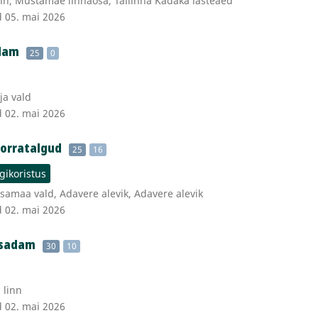
nn, Mustamäe linnaosa, Tallinna Kadaka lasteaed
d 05. mai 2026
adam
25
0
ja vald
d 02. mai 2026
orratalgud
25
16
gikoristus
samaa vald, Adavere alevik, Adavere alevik
d 02. mai 2026
isadam
30
10
 linn
d 02. mai 2026