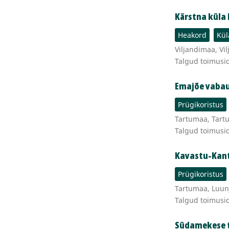
Kärstna küla
Heakord
Kül
Viljandimaa, Vil
Talgud toimusid
Emajõe vabau
Prügikoristus
Tartumaa, Tartu
Talgud toimusi
Kavastu-Kan
Prügikoristus
Tartumaa, Luun
Talgud toimusi
Südamekese 