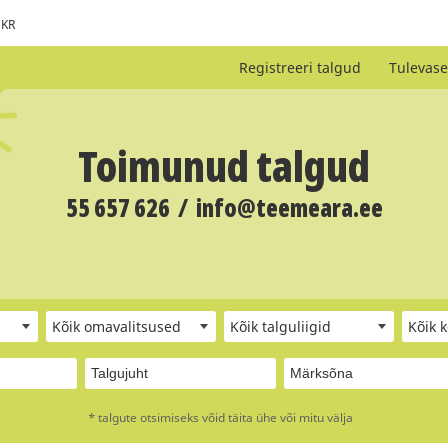
KR
Registreeri talgud
Tulevase
Toimunud talgud
55 657 626
/
info@teemeara.ee
Kõik omavalitsused
Kõik talguliigid
Kõik 
* talgute otsimiseks võid täita ühe või mitu välja