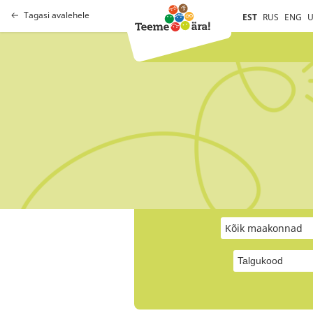
Tagasi avalehele
EST
RUS
ENG
U
Kõik maakonnad