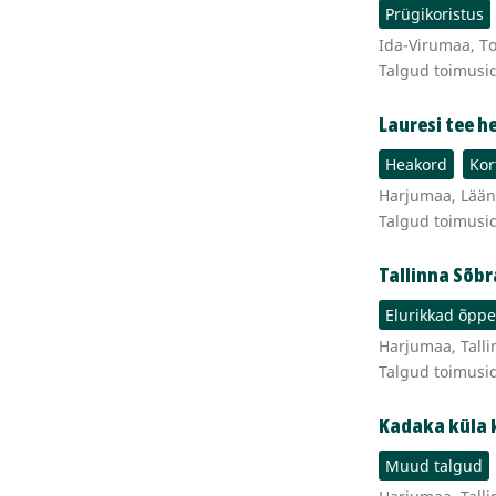
Prügikoristus
Ida-Virumaa, Toi
Talgud toimusi
Lauresi tee 
Heakord
Kor
Harjumaa, Lääne
Talgud toimusi
Tallinna Sõbr
Elurikkad õpp
Harjumaa, Talli
Talgud toimusid
Kadaka küla 
Muud talgud