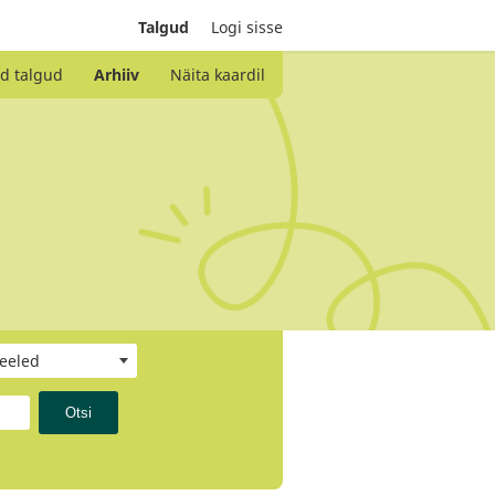
Talgud
Logi sisse
d talgud
Arhiiv
Näita kaardil
keeled