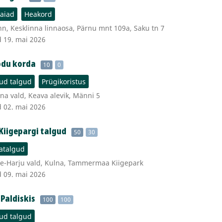
eaiad
Heakord
nn, Kesklinna linnaosa, Pärnu mnt 109a, Saku tn 7
d 19. mai 2026
odu korda
10
0
d talgud
Prügikoristus
a vald, Keava alevik, Männi 5
d 02. mai 2026
iigepargi talgud
50
30
atalgud
e-Harju vald, Kulna, Tammermaa Kiigepark
d 09. mai 2026
Paldiskis
100
100
d talgud