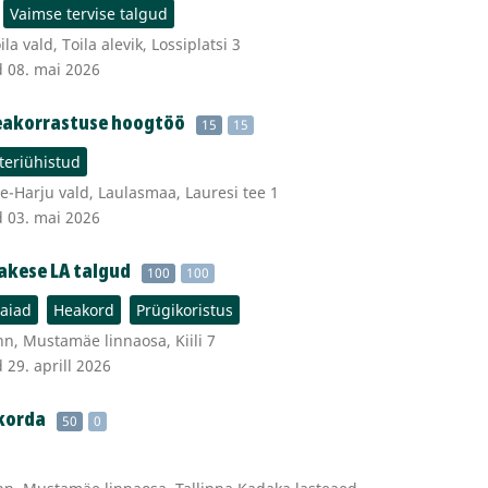
Vaimse tervise talgud
la vald, Toila alevik, Lossiplatsi 3
d 08. mai 2026
heakorrastuse hoogtöö
15
15
teriühistud
-Harju vald, Laulasmaa, Lauresi tee 1
d 03. mai 2026
akese LA talgud
100
100
eaiad
Heakord
Prügikoristus
nn, Mustamäe linnaosa, Kiili 7
 29. aprill 2026
korda
50
0