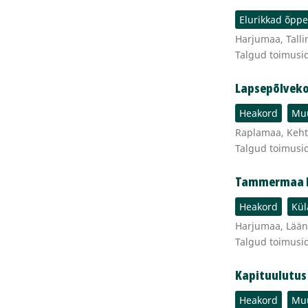
Elurikkad õpp
Harjumaa, Talli
Talgud toimusi
Lapsepõlvek
Heakord
Muu
Raplamaa, Kehtn
Talgud toimusi
Tammermaa K
Heakord
Kül
Harjumaa, Lään
Talgud toimusi
Kapituulutus 
Heakord
Muu