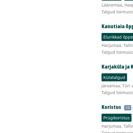
Läänemaa, Haaps
Talgud toimusi
Kanutiaia õp
Elurikkad õpp
Harjumaa, Talli
Talgud toimusi
Karjaküla ja
Külatalgud
Järvamaa, Türi 
Talgud toimusi
Koristus
10
Prügikoristus
Harjumaa, Talli
Talgud toimusi