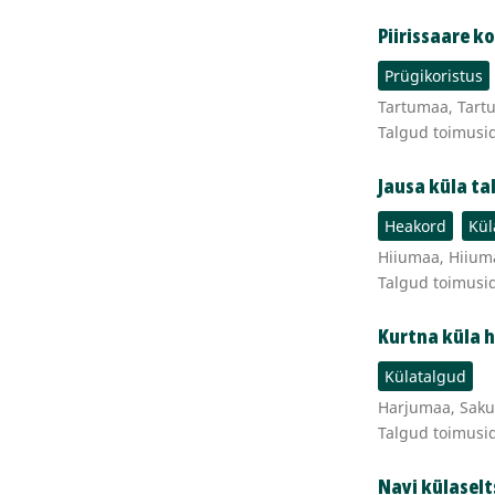
Piirissaare k
Prügikoristus
Tartumaa, Tartu 
Talgud toimusi
Jausa küla ta
Heakord
Kül
Hiiumaa, Hiiuma
Talgud toimusi
Kurtna küla 
Külatalgud
Harjumaa, Saku 
Talgud toimusi
Navi külaselt