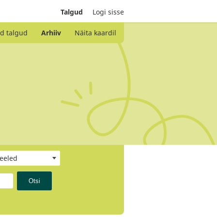
Talgud
Logi sisse
d talgud
Arhiiv
Näita kaardil
keeled