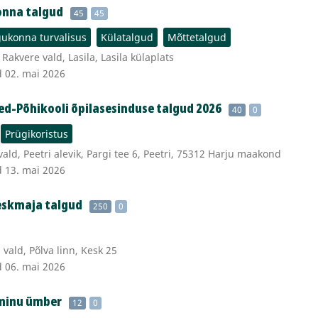
onna talgud
45
45
ukonna turvalisus
Külatalgud
Mõttetalgud
akvere vald, Lasila, Lasila külaplats
d 02. mai 2026
ed-Põhikooli õpilasesinduse talgud 2026
40
0
Prügikoristus
ald, Peetri alevik, Pargi tee 6, Peetri, 75312 Harju maakond
d 13. mai 2026
Keskmaja talgud
250
0
vald, Põlva linn, Kesk 25
d 06. mai 2026
 minu ümber
12
0