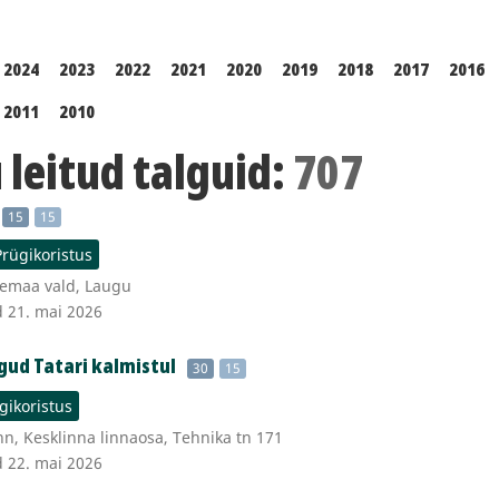
2024
2023
2022
2021
2020
2019
2018
2017
2016
2011
2010
leitud talguid:
707
15
15
Prügikoristus
emaa vald, Laugu
d 21. mai 2026
gud Tatari kalmistul
30
15
gikoristus
nn, Kesklinna linnaosa, Tehnika tn 171
d 22. mai 2026