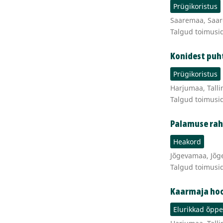
Prügikoristus
Saaremaa, Saare
Talgud toimusid
Konidest puh
Prügikoristus
Harjumaa, Talli
Talgud toimusi
Palamuse rah
Heakord
Jõgevamaa, Jõge
Talgud toimusi
Kaarmaja ho
Elurikkad õpp