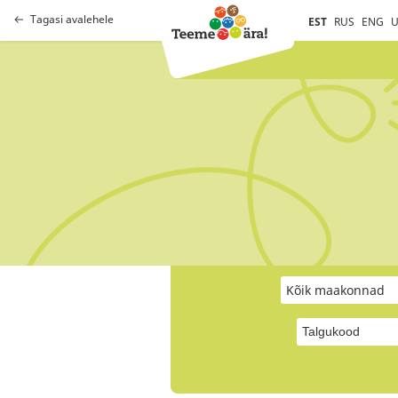
Tagasi avalehele
EST
RUS
ENG
U
Kõik maakonnad