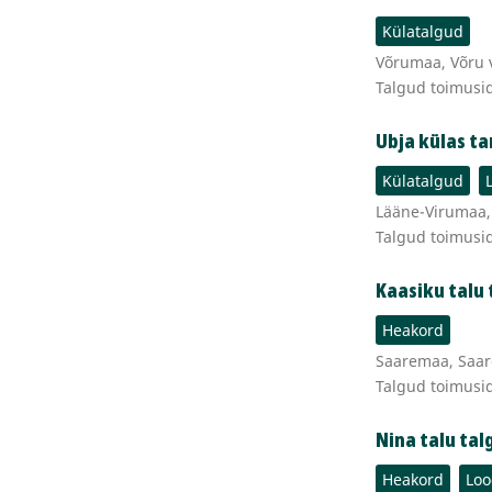
Külatalgud
Võrumaa, Võru v
Talgud toimusi
Ubja külas t
Külatalgud
Lääne-Virumaa, 
Talgud toimusi
Kaasiku talu 
Heakord
Saaremaa, Saare
Talgud toimusi
Nina talu tal
Heakord
Loo