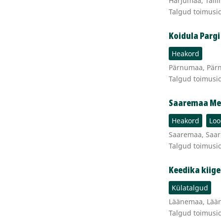
Harjumaa, Talli
Talgud toimusi
Koidula Parg
Heakord
Pärnumaa, Pärnu
Talgud toimusi
Saaremaa Mer
Heakord
Loo
Saaremaa, Saar
Talgud toimusi
Keedika kiig
Külatalgud
Läänemaa, Lääne
Talgud toimusi