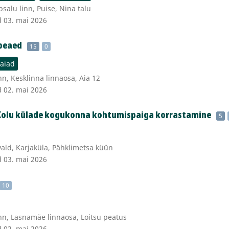
alu linn, Puise, Nina talu
d 03. mai 2026
peaed
15
0
eaiad
nn, Kesklinna linnaosa, Aia 12
d 02. mai 2026
 Kolu külade kogukonna kohtumispaiga korrastamine
5
vald, Karjaküla, Pähklimetsa küün
d 03. mai 2026
10
nn, Lasnamäe linnaosa, Loitsu peatus
d 02. mai 2026