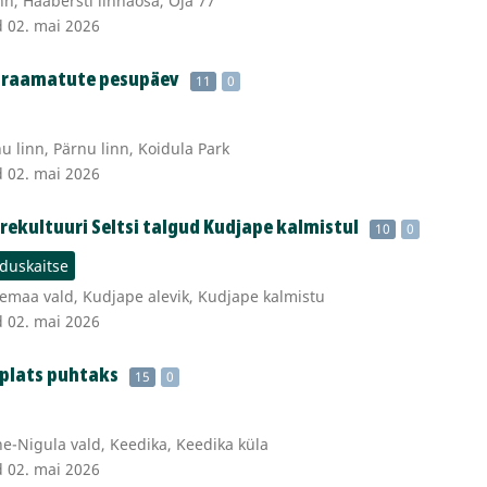
nn, Haabersti linnaosa, Oja 77
d 02. mai 2026
i raamatute pesupäev
11
0
 linn, Pärnu linn, Koidula Park
d 02. mai 2026
ekultuuri Seltsi talgud Kudjape kalmistul
10
0
duskaitse
emaa vald, Kudjape alevik, Kudjape kalmistu
d 02. mai 2026
eplats puhtaks
15
0
-Nigula vald, Keedika, Keedika küla
d 02. mai 2026