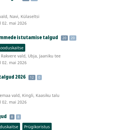
ald, Navi, Külaseltsi
d 02. mai 2026
ammede istutamise talgud
20
20
Looduskaitse
Rakvere vald, Ubja, Jaaniku tee
d 02. mai 2026
talgud 2026
12
0
maa vald, Kingli, Kaasiku talu
d 02. mai 2026
gud
8
8
duskaitse
Prügikoristus