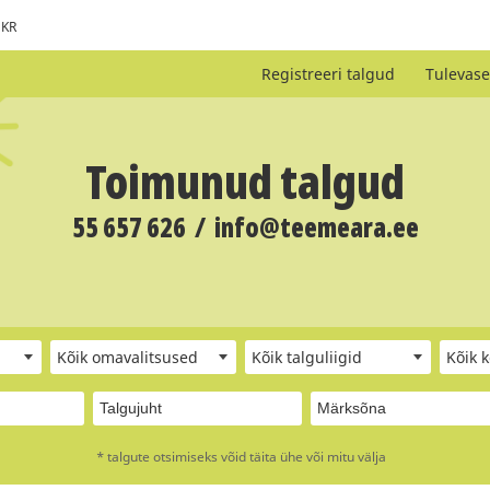
KR
Registreeri talgud
Tulevase
Toimunud talgud
55 657 626
/
info@teemeara.ee
Kõik omavalitsused
Kõik talguliigid
Kõik 
* talgute otsimiseks võid täita ühe või mitu välja