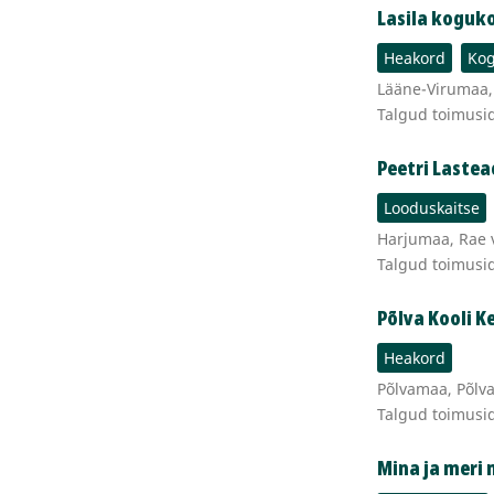
Lasila koguk
Heakord
Kog
Lääne-Virumaa, R
Talgud toimusi
Peetri Lastea
Looduskaitse
Harjumaa, Rae v
Talgud toimusi
Põlva Kooli 
Heakord
Põlvamaa, Põlva 
Talgud toimusi
Mina ja meri