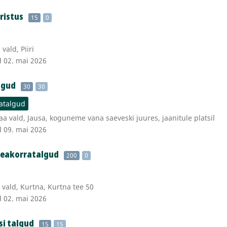
oristus
15
0
vald, Piiri
d 02. mai 2026
lgud
30
30
atalgud
a vald, Jausa, koguneme vana saeveski juures, jaanitule platsil
d 09. mai 2026
heakorratalgud
200
0
vald, Kurtna, Kurtna tee 50
d 02. mai 2026
si talgud
15
15