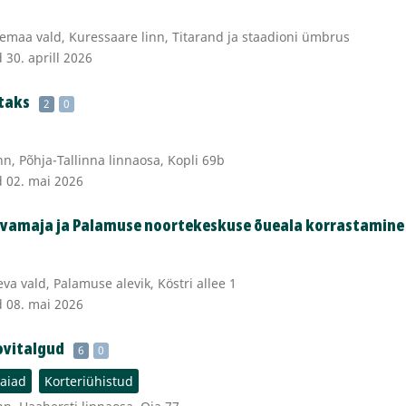
maa vald, Kuressaare linn, Titarand ja staadioni ümbrus
 30. aprill 2026
taks
2
0
nn, Põhja-Tallinna linnaosa, Kopli 69b
d 02. mai 2026
vamaja ja Palamuse noortekeskuse õueala korrastamine
va vald, Palamuse alevik, Köstri allee 1
d 08. mai 2026
ovitalgud
6
0
eaiad
Korteriühistud