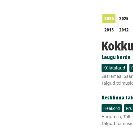
2026
2025
2013
2012
Kokku 
Laugu korda
Külatalgud
Saaremaa, Saar
Talgud toimusi
Kesklinna tal
Heakord
Prü
Harjumaa, Talli
Talgud toimusi