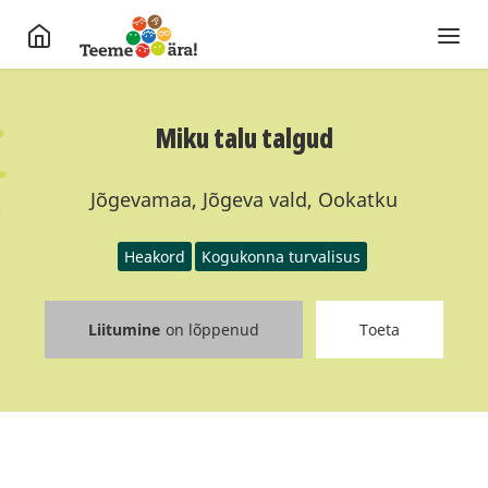
Miku talu talgud
Jõgevamaa, Jõgeva vald, Ookatku
Heakord
Kogukonna turvalisus
Liitumine
on lõppenud
Toeta