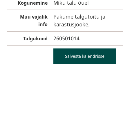
Miku talu õuel
Kogunemine
Pakume talgutoitu ja
Muu vajalik
karastusjooke.
info
260501014
Talgukood
Salvesta kalendrisse