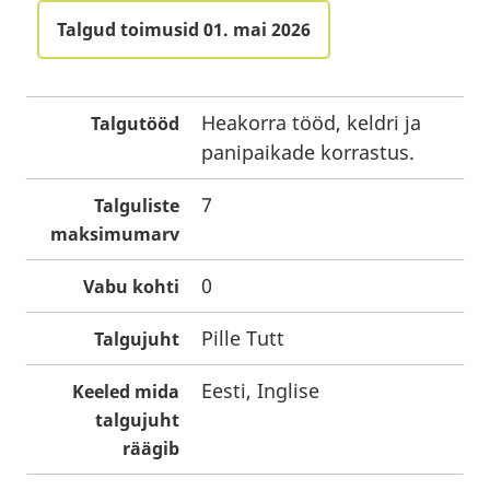
Talgud toimusid 01. mai 2026
Heakorra tööd, keldri ja
Talgutööd
panipaikade korrastus.
7
Talguliste
maksimumarv
0
Vabu kohti
Pille Tutt
Talgujuht
Eesti, Inglise
Keeled mida
talgujuht
räägib