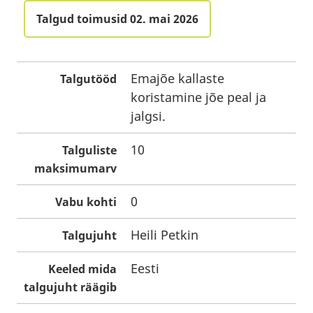
Talgud toimusid 02. mai 2026
Emajõe kallaste
Talgutööd
koristamine jõe peal ja
jalgsi.
10
Talguliste
maksimumarv
0
Vabu kohti
Heili Petkin
Talgujuht
Eesti
Keeled mida
talgujuht räägib