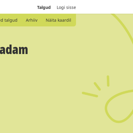
Talgud
Logi sisse
ed talgud
Arhiiv
Näita kaardil
 sadam