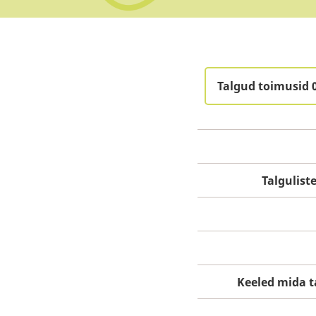
Talgud toimusid 
Talgulis
Keeled mida t