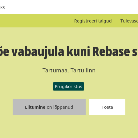
KR
Registreeri talgud
Tulevas
e vabaujula kuni Rebase
Tartumaa, Tartu linn
Prügikoristus
Liitumine
on lõppenud
Toeta