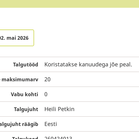
02. mai 2026
Koristatakse kanuudega jõe peal.
Talgutööd
20
te maksimumarv
0
Vabu kohti
Heili Petkin
Talgujuht
Eesti
algujuht räägib
260424013