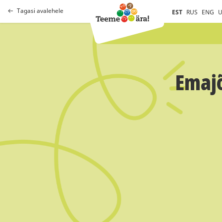
Tagasi avalehele
EST
RUS
ENG
U
Emajõ