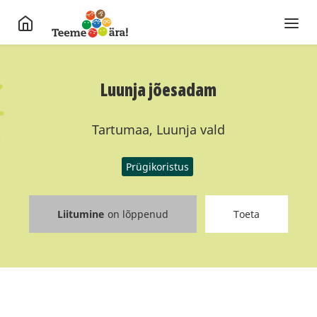
Luunja jõesadam
Tartumaa, Luunja vald
Prügikoristus
Liitumine
on lõppenud
Toeta