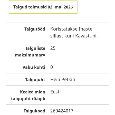
Talgud toimusid 02. mai 2026
Koristatakse Ihaste
Talgutööd
sillast kuni Kavastuni.
25
Talguliste
maksimumarv
0
Vabu kohti
Heili Petkin
Talgujuht
Eesti
Keeled mida
talgujuht räägib
260424017
Talgukood