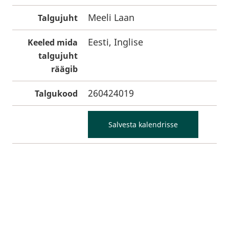
Meeli Laan
Talgujuht
Eesti, Inglise
Keeled mida
talgujuht
räägib
260424019
Talgukood
Salvesta kalendrisse