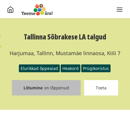
Tallinna Sõbrakese LA talgud
Harjumaa, Tallinn, Mustamäe linnaosa, Kiili 7
Elurikkad õppeaiad
Heakord
Prügikoristus
Liitumine
on lõppenud
Toeta