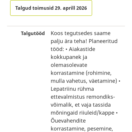
Talgud toimusid 29. aprill 2026
Koos tegutsedes saame
Talgutööd
palju ära teha! Planeeritud
tööd: • Aiakastide
kokkupanek ja
olemasolevate
korrastamine (rohimine,
mulla vahetus, väetamine) •
Lepatriinu rühma
ettevalmistus remondiks-
võimalik, et vaja tassida
mõningaid riiuleid/kappe •
Õuevahendite
korrastamine, pesemine,