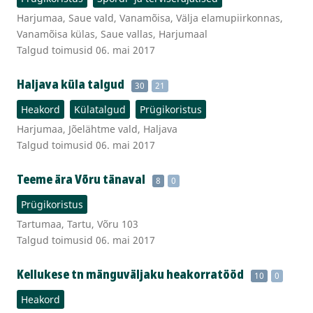
Harjumaa, Saue vald, Vanamõisa, Välja elamupiirkonnas,
Vanamõisa külas, Saue vallas, Harjumaal
Talgud toimusid 06. mai 2017
Haljava küla talgud
30
21
Heakord
Külatalgud
Prügikoristus
Harjumaa, Jõelähtme vald, Haljava
Talgud toimusid 06. mai 2017
Teeme ära Võru tänaval
8
0
Prügikoristus
Tartumaa, Tartu, Võru 103
Talgud toimusid 06. mai 2017
Kellukese tn mänguväljaku heakorratööd
10
0
Heakord