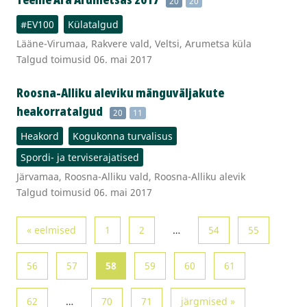
20
20
#EV100
Külatalgud
Lääne-Virumaa, Rakvere vald, Veltsi, Arumetsa küla
Talgud toimusid 06. mai 2017
Roosna-Alliku aleviku mänguväljakute
heakorratalgud
20
11
Heakord
Kogukonna turvalisus
Spordi- ja terviserajatised
Järvamaa, Roosna-Alliku vald, Roosna-Alliku alevik
Talgud toimusid 06. mai 2017
« eelmised
1
2
…
54
55
56
57
58
59
60
61
62
…
70
71
järgmised »