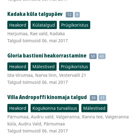
Kadaka küla talgupäev
12
0
Heakord
Külatalgud
Prügikoristus
Harjumaa, Rae vald, Kadaka
Talgud toimusid 06. mai 2017
Gloria bastioni heakorrastamine
50
43
Heakord
Mälestised
Prügikoristus
Ida-Virumaa, Narva linn, Vestervalli 21
Talgud toimusid 06. mai 2017
Villa Andropoffi kinomaja talgud
30
23
Heakord
Kogukonna turvalisus
Mälestised
Pärnumaa, Audru vald, Valgeranna, Ranna tee, Valgeranna
küla, Audru Vald, Pärnumaa
Talgud toimusid 06. mai 2017