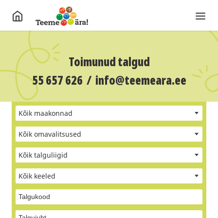
Toimunud talgud
55 657 626
/
info@teemeara.ee
Kõik maakonnad
Kõik omavalitsused
Kõik talguliigid
Kõik keeled