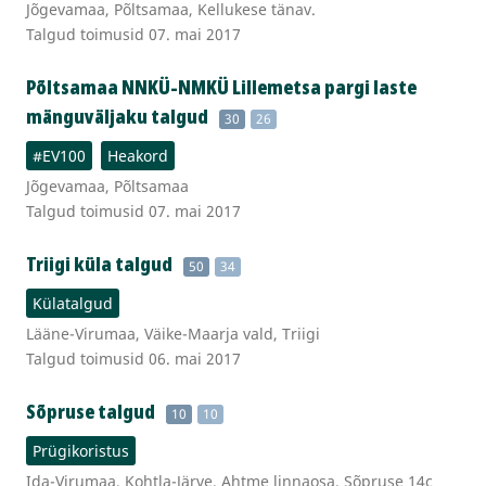
Jõgevamaa, Põltsamaa, Kellukese tänav.
Talgud toimusid 07. mai 2017
Põltsamaa NNKÜ-NMKÜ Lillemetsa pargi laste
mänguväljaku talgud
30
26
#EV100
Heakord
Jõgevamaa, Põltsamaa
Talgud toimusid 07. mai 2017
Triigi küla talgud
50
34
Külatalgud
Lääne-Virumaa, Väike-Maarja vald, Triigi
Talgud toimusid 06. mai 2017
Sõpruse talgud
10
10
Prügikoristus
Ida-Virumaa, Kohtla-Järve, Ahtme linnaosa, Sõpruse 14c