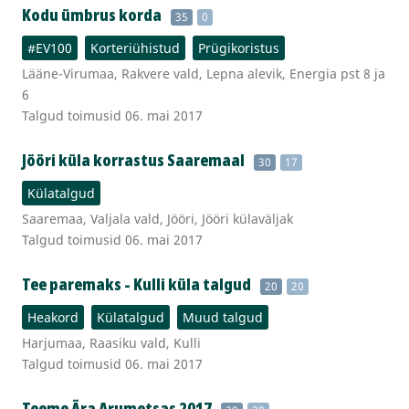
Kodu ümbrus korda
35
0
#EV100
Korteriühistud
Prügikoristus
Lääne-Virumaa, Rakvere vald, Lepna alevik, Energia pst 8 ja
6
Talgud toimusid 06. mai 2017
Jööri küla korrastus Saaremaal
30
17
Külatalgud
Saaremaa, Valjala vald, Jööri, Jööri külaväljak
Talgud toimusid 06. mai 2017
Tee paremaks - Kulli küla talgud
20
20
Heakord
Külatalgud
Muud talgud
Harjumaa, Raasiku vald, Kulli
Talgud toimusid 06. mai 2017
Teeme Ära Arumetsas 2017