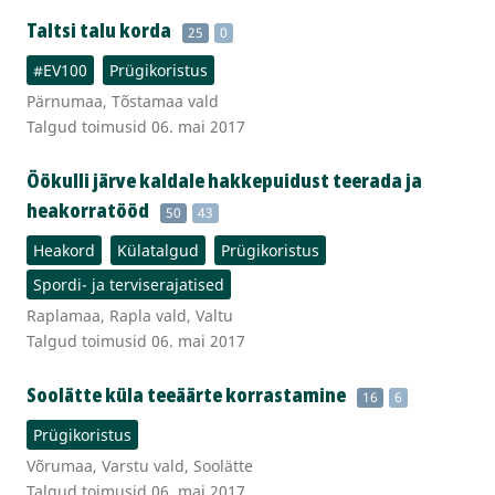
Taltsi talu korda
25
0
#EV100
Prügikoristus
Pärnumaa, Tõstamaa vald
Talgud toimusid 06. mai 2017
Öökulli järve kaldale hakkepuidust teerada ja
heakorratööd
50
43
Heakord
Külatalgud
Prügikoristus
Spordi- ja terviserajatised
Raplamaa, Rapla vald, Valtu
Talgud toimusid 06. mai 2017
Soolätte küla teeäärte korrastamine
16
6
Prügikoristus
Võrumaa, Varstu vald, Soolätte
Talgud toimusid 06. mai 2017