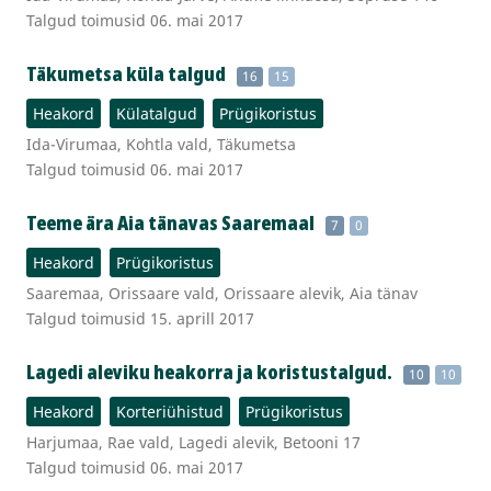
Talgud toimusid 06. mai 2017
Täkumetsa küla talgud
16
15
Heakord
Külatalgud
Prügikoristus
Ida-Virumaa, Kohtla vald, Täkumetsa
Talgud toimusid 06. mai 2017
Teeme ära Aia tänavas Saaremaal
7
0
Heakord
Prügikoristus
Saaremaa, Orissaare vald, Orissaare alevik, Aia tänav
Talgud toimusid 15. aprill 2017
Lagedi aleviku heakorra ja koristustalgud.
10
10
Heakord
Korteriühistud
Prügikoristus
Harjumaa, Rae vald, Lagedi alevik, Betooni 17
Talgud toimusid 06. mai 2017