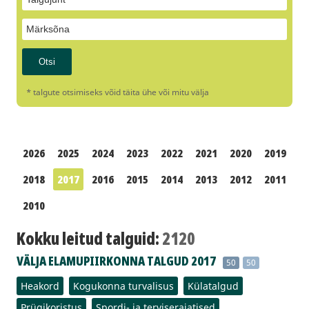
* talgute otsimiseks võid täita ühe või mitu välja
2026
2025
2024
2023
2022
2021
2020
2019
2018
2017
2016
2015
2014
2013
2012
2011
2010
Kokku leitud talguid:
2120
VÄLJA ELAMUPIIRKONNA TALGUD 2017
50
50
Heakord
Kogukonna turvalisus
Külatalgud
Prügikoristus
Spordi- ja terviserajatised