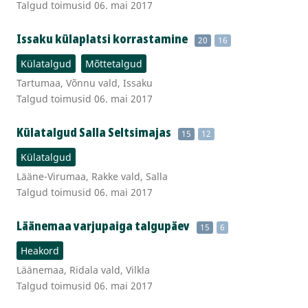
Talgud toimusid 06. mai 2017
Issaku külaplatsi korrastamine
20
16
Külatalgud
Mõttetalgud
Tartumaa, Võnnu vald, Issaku
Talgud toimusid 06. mai 2017
Külatalgud Salla Seltsimajas
15
12
Külatalgud
Lääne-Virumaa, Rakke vald, Salla
Talgud toimusid 06. mai 2017
Läänemaa varjupaiga talgupäev
15
6
Heakord
Läänemaa, Ridala vald, Vilkla
Talgud toimusid 06. mai 2017