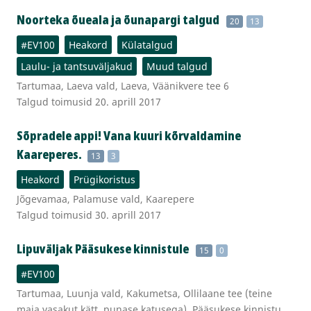
Noorteka õueala ja õunapargi talgud
20
13
#EV100
Heakord
Külatalgud
Laulu- ja tantsuväljakud
Muud talgud
Tartumaa, Laeva vald, Laeva, Väänikvere tee 6
Talgud toimusid 20. aprill 2017
Sõpradele appi! Vana kuuri kõrvaldamine
Kaareperes.
13
3
Heakord
Prügikoristus
Jõgevamaa, Palamuse vald, Kaarepere
Talgud toimusid 30. aprill 2017
Lipuväljak Pääsukese kinnistule
15
0
#EV100
Tartumaa, Luunja vald, Kakumetsa, Ollilaane tee (teine
maja vasakut kätt, punase katusega), Pääsukese kinnistu