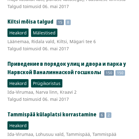
Talgud toimusid 06. mai 2017
Kiltsi mõisa talgud
15
8
Heakord
Mälestised
Läänemaa, Ridala vald, Kiltsi, Mägari tee 6
Talgud toimusid 06. mai 2017
Приведение в порядок улиц и двора и парка у
Нарвской Ваналиннаской госшколы
150
150
Heakord
Prügikoristus
Ida-Virumaa, Narva linn, Kraavi 2
Talgud toimusid 06. mai 2017
Tammispää külaplatsi korrastamine
6
2
Heakord
Ida-Virumaa, Lohusuu vald, Tammispää, Tammispää