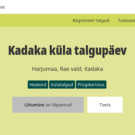
KR
Registreeri talgud
Tulevas
Kadaka küla talgupäev
Harjumaa, Rae vald, Kadaka
Heakord
Külatalgud
Prügikoristus
Liitumine
on lõppenud
Toeta