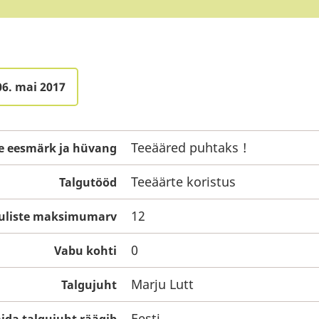
06. mai 2017
Teeääred puhtaks !
e eesmärk ja hüvang
Teeäärte koristus
Talgutööd
12
guliste maksimumarv
0
Vabu kohti
Marju Lutt
Talgujuht
Eesti