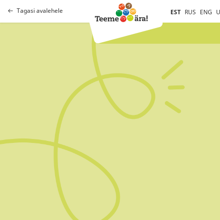
Tagasi avalehele
EST
RUS
ENG
U