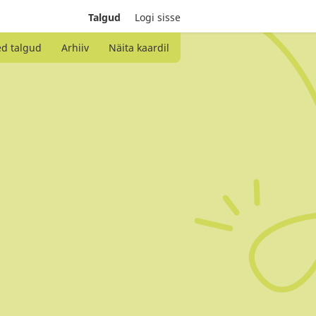
Talgud
Logi sisse
ed talgud
Arhiiv
Näita kaardil