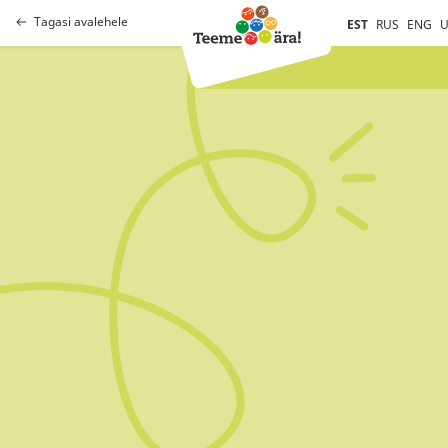
Tagasi avalehele
EST
RUS
ENG
U