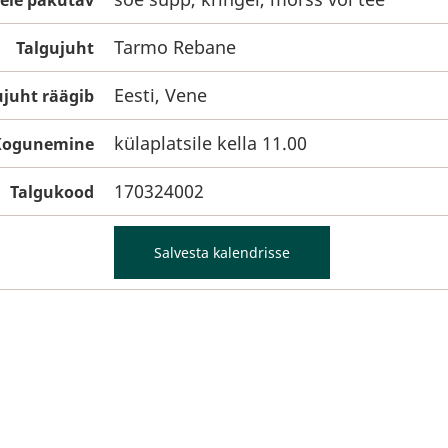
tele pakutav
Tarmo Rebane
Talgujuht
Eesti, Vene
ujuht räägib
külaplatsile kella 11.00
Kogunemine
170324002
Talgukood
Salvesta kalendrisse