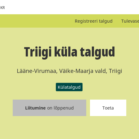
KR
Registreeri talgud
Tulevas
Triigi küla talgud
Lääne-Virumaa, Väike-Maarja vald, Triigi
Külatalgud
Liitumine
on lõppenud
Toeta