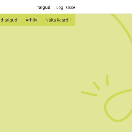
Talgud
Logi sisse
ed talgud
Arhiiv
Näita kaardil