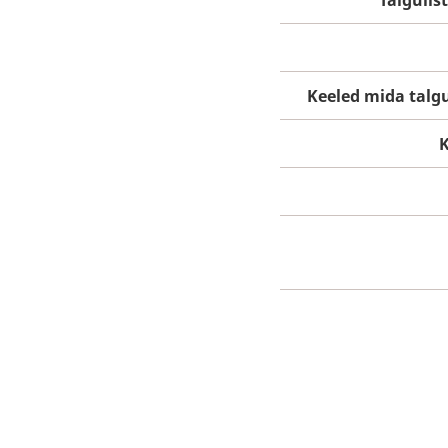
Talgulis
Keeled mida talg