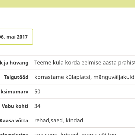
06. mai 2017
Teeme küla korda eelmise aasta prahis
k ja hüvang
korrastame külaplatsi, mänguväljakuid
Talgutööd
50
maksimumarv
34
Vabu kohti
rehad,saed, kindad
Kaasa võtta
soe supp, kringel, morss või tee