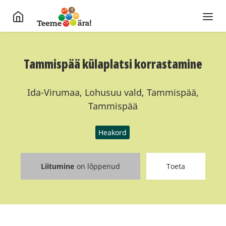
Tammispää külaplatsi korrastamine
Ida-Virumaa, Lohusuu vald, Tammispää,
Tammispää
Heakord
Liitumine
on lõppenud
Toeta