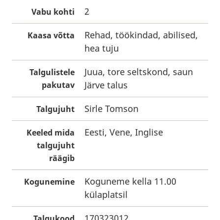
2
Vabu kohti
Rehad, töökindad, abilised,
Kaasa võtta
hea tuju
Juua, tore seltskond, saun
Talgulistele
Järve talus
pakutav
Sirle Tomson
Talgujuht
Eesti, Vene, Inglise
Keeled mida
talgujuht
räägib
Koguneme kella 11.00
Kogunemine
külaplatsil
170323012
Talgukood