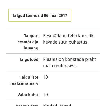
Talgud toimusid 06. mai 2017
Eesmärk on teha korralik
Talgute
kevade suur puhastus.
eesmärk ja
hüvang
Plaanis on koristada praht
Talgutööd
maja ümbrusest.
10
Talguliste
maksimumarv
10
Vabu kohti
Kindad, rehad