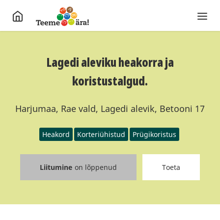
Lagedi aleviku heakorra ja
koristustalgud.
Harjumaa, Rae vald, Lagedi alevik, Betooni 17
Heakord
Korteriühistud
Prügikoristus
Liitumine
on lõppenud
Toeta