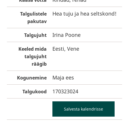
Kaasa võtta
Hea tuju ja hea seltskond!
Talgulistele
pakutav
Irina Poone
Talgujuht
Eesti, Vene
Keeled mida
talgujuht
räägib
Maja ees
Kogunemine
170323024
Talgukood
Salvesta kalendrisse