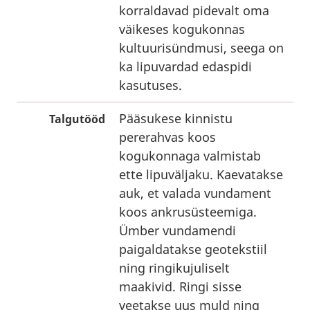
korraldavad pidevalt oma
väikeses kogukonnas
kultuurisündmusi, seega on
ka lipuvardad edaspidi
kasutuses.
Pääsukese kinnistu
Talgutööd
pererahvas koos
kogukonnaga valmistab
ette lipuväljaku. Kaevatakse
auk, et valada vundament
koos ankrusüsteemiga.
Ümber vundamendi
paigaldatakse geotekstiil
ning ringikujuliselt
maakivid. Ringi sisse
veetakse uus muld ning