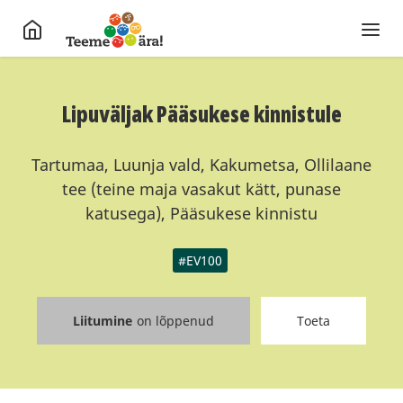
Lipuväljak Pääsukese kinnistule
Tartumaa, Luunja vald, Kakumetsa, Ollilaane
tee (teine maja vasakut kätt, punase
katusega), Pääsukese kinnistu
#EV100
Liitumine
on lõppenud
Toeta