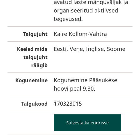
avatud laste mänguväljak ja
organiseeritud aktiivsed
tegevused.
Kaire Kollom-Vahtra
Talgujuht
Eesti, Vene, Inglise, Soome
Keeled mida
talgujuht
räägib
Kogunemine Pääsukese
Kogunemine
hoovi peal 9.30.
170323015
Talgukood
Salvesta kalendrisse