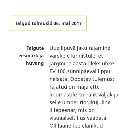
Talgud toimusid 06. mai 2017
Uue lipuväljaku rajamine
Talgute
värskele kinnistule, et
eesmärk ja
hüvang
järgmine aasta oleks uhke
EV 100.sünnipäeval lippu
heisata. Oodatav tulemus:
rajatud on maja ette
lipumastile korralik väljak ja
selle ümber ringikujuline
lillepeenar, mis on
visuaalselt ilus vaadata.
Ollilaane tee elanikud