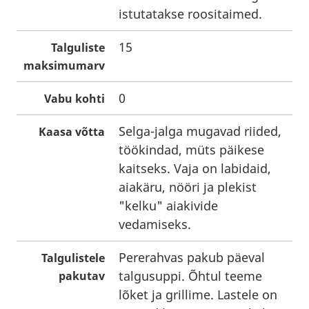
istutatakse roositaimed.
15
Talguliste
maksimumarv
0
Vabu kohti
Selga-jalga mugavad riided,
Kaasa võtta
töökindad, müts päikese
kaitseks. Vaja on labidaid,
aiakäru, nööri ja plekist
"kelku" aiakivide
vedamiseks.
Pererahvas pakub päeval
Talgulistele
talgusuppi. Õhtul teeme
pakutav
lõket ja grillime. Lastele on