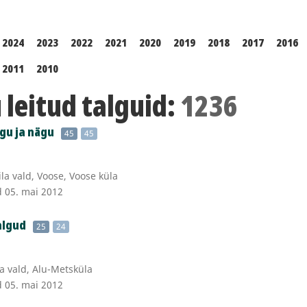
2024
2023
2022
2021
2020
2019
2018
2017
2016
2011
2010
leitud talguid:
1236
gu ja nägu
45
45
a vald, Voose, Voose küla
d 05. mai 2012
algud
25
24
a vald, Alu-Metsküla
d 05. mai 2012