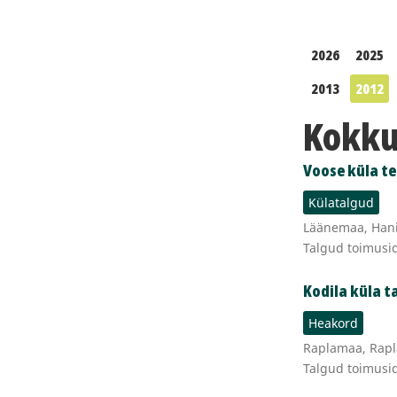
2026
2025
2013
2012
Kokku 
Voose küla te
Külatalgud
Läänemaa, Hanil
Talgud toimusi
Kodila küla t
Heakord
Raplamaa, Rapl
Talgud toimusi