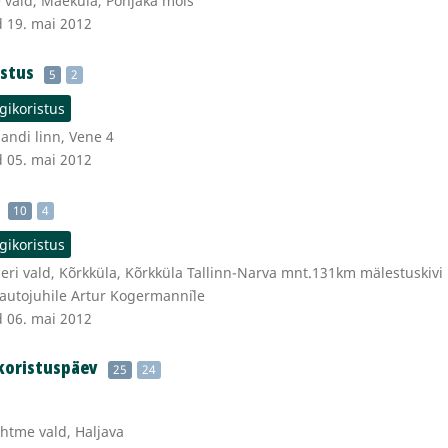
 vald, Mäeküla, Põhjaka mõis
d 19. mai 2012
istus
5
2
gikoristus
jandi linn, Vene 4
d 05. mai 2012
10
4
gikoristus
eri vald, Kõrkküla, Kõrkküla Tallinn-Narva mnt.131km mälestuskivi
autojuhile Artur Kogermann`ile
d 06. mai 2012
 koristuspäev
25
24
htme vald, Haljava