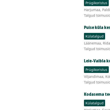
Prügikoristus
Harjumaa, Paldi
Talgud toimusi
Puise küla ke
Külatalgud
Läänemaa, Ridal
Talgud toimusi
Leie-Vaibla k
Prügikoristus
Viljandimaa, Kol
Talgud toimusi
Kodasema te
Külatalgud
Harjumaa, Saue 