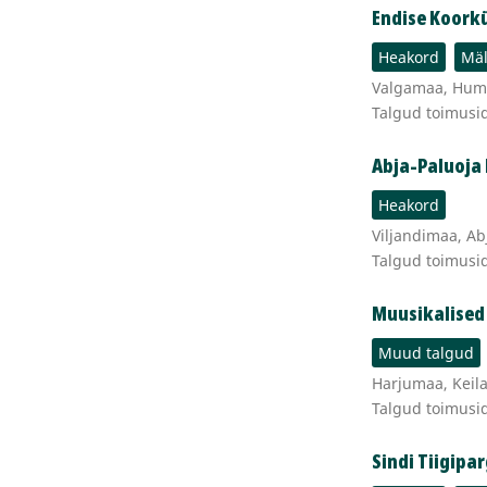
Endise Koork
Heakord
Mäl
Valgamaa, Hummu
Talgud toimusi
Abja-Paluoja
Heakord
Viljandimaa, Ab
Talgud toimusi
Muusikalised
Muud talgud
Harjumaa, Keila 
Talgud toimusi
Sindi Tiigipa