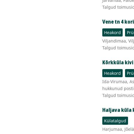
Järvamaa, Paide
Talgud toimusi
Vene tn 4 kor
Heakord
Prü
Viljandimaa, Vil
Talgud toimusi
Kõrkküla kivi
Heakord
Prü
Ida-Virumaa, As
hukkunud posti
Talgud toimusi
Haljava küla
Külatalgud
Harjumaa, Jõelä