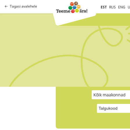
Tagasi avalehele
EST
RUS
ENG
U
Kõik maakonnad