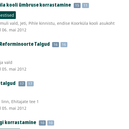
üla kooli ümbruse korrastamine
15
11
estised
li vald, Jeti, Pihle kinnistu, endise Koorküla kooli asukoht
d 06. mai 2012
 Reforminoorte Talgud
16
16
ja vald
d 05. mai 2012
 talgud
17
17
linn, Ehitajate tee 1
d 05. mai 2012
rgi korrastamine
10
10