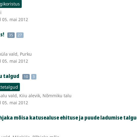
gikoristus
i
d 05. mai 2012
s!
35
27
üla vald, Purku
d 05. mai 2012
u talgud
10
3
tetalgud
lu vald, Kiiu alevik, Nõmmiku talu
d 05. mai 2012
hjaka mõisa katusealuse ehituse ja puude ladumise talgu