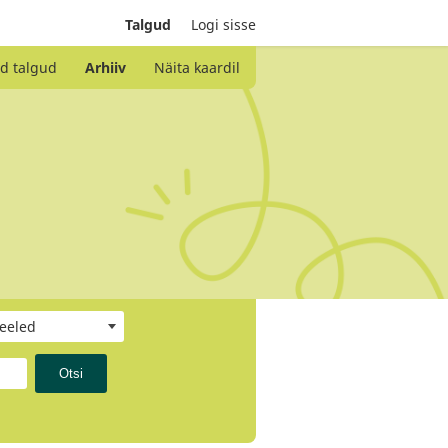
Talgud
Logi sisse
d talgud
Arhiiv
Näita kaardil
keeled