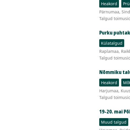
Heakord
Prü
Pärnumaa, Sind
Talgud toimusi
Purku puhtak
Külatalgud
Raplamaa, Raikk
Talgud toimusi
Nõmmiku tal
Heakord
Mõt
Harjumaa, Kuusa
Talgud toimusi
19-20. mai Põ
Muud talgud