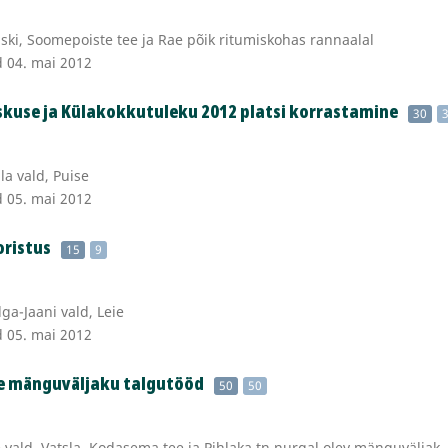
ski, Soomepoiste tee ja Rae põik ritumiskohas rannaalal
d 04. mai 2012
skuse ja Külakokkutuleku 2012 platsi korrastamine
30
a vald, Puise
d 05. mai 2012
oristus
15
9
ga-Jaani vald, Leie
d 05. mai 2012
e mänguväljaku talgutööd
50
50
vald, Vatsla, Kodasema tee ja Pihlaka tn nurgal olev mänguväljak.