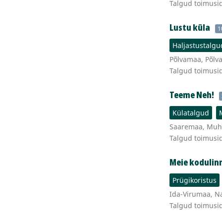
Talgud toimusi
Lustu küla
1
Haljastustalgu
Põlvamaa, Põlva
Talgud toimusi
Teeme Neh!
Külatalgud
Saaremaa, Muh
Talgud toimusi
Meie kodulin
Prügikoristus
Ida-Virumaa, Na
Talgud toimusi