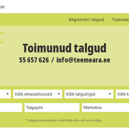
KR
Registreeri talgud
Tulevase
Toimunud talgud
55 657 626
/
info@teemeara.ee
Kõik omavalitsused
Kõik talguliigid
Kõik 
* talgute otsimiseks võid täita ühe või mitu välja