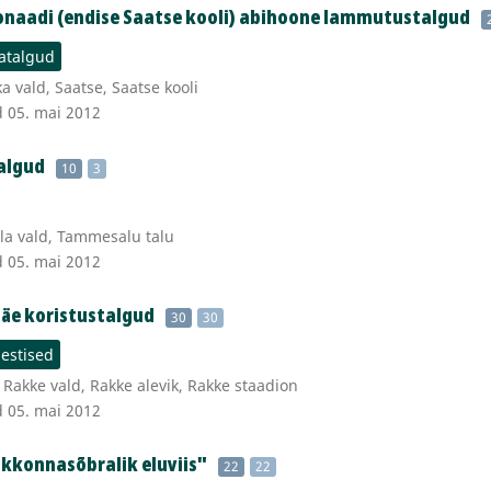
onaadi (endise Saatse kooli) abihoone lammutustalgud
atalgud
a vald, Saatse, Saatse kooli
d 05. mai 2012
algud
10
3
la vald, Tammesalu talu
d 05. mai 2012
äe koristustalgud
30
30
estised
Rakke vald, Rakke alevik, Rakke staadion
d 05. mai 2012
kkonnasõbralik eluviis"
22
22