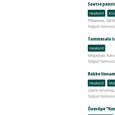
Saatse pansi
Heakord
Kül
Põlvamaa, Värsk
Talgud toimusi
Tammesalu t
Heakord
Valgamaa, Karu
Talgud toimusi
Rakke linnam
Heakord
Mäl
Lääne-Virumaa, 
Talgud toimusi
Õuesõpe "Kes