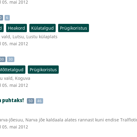
d 05. mai 2012
0
6
d
Heakord
Külatalgud
Prügikoristus
 vald, Lutsu, Lustu külaplats
d 05. mai 2012
30
30
Mõttetalgud
Prügikoristus
u vald, Koguva
d 05. mai 2012
n puhtaks!
50
46
rva-Jõesuu, Narva jõe kaldaala alates rannast kuni endise Tralfloti
d 05. mai 2012