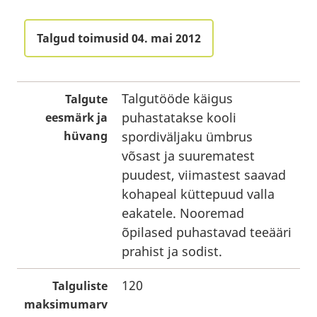
Talgud toimusid 04. mai 2012
Talgutööde käigus
Talgute
puhastatakse kooli
eesmärk ja
hüvang
spordiväljaku ümbrus
võsast ja suurematest
puudest, viimastest saavad
kohapeal küttepuud valla
eakatele. Nooremad
õpilased puhastavad teeääri
prahist ja sodist.
120
Talguliste
maksimumarv