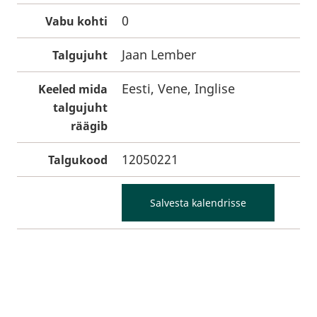
0
Vabu kohti
Jaan Lember
Talgujuht
Eesti, Vene, Inglise
Keeled mida
talgujuht
räägib
12050221
Talgukood
Salvesta kalendrisse