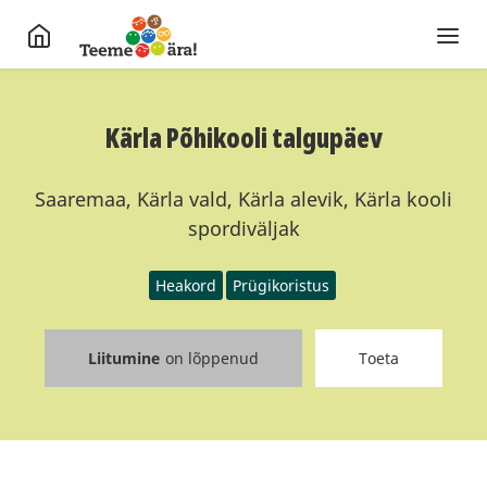
Kärla Põhikooli talgupäev
Saaremaa, Kärla vald, Kärla alevik, Kärla kooli
spordiväljak
Heakord
Prügikoristus
Liitumine
on lõppenud
Toeta