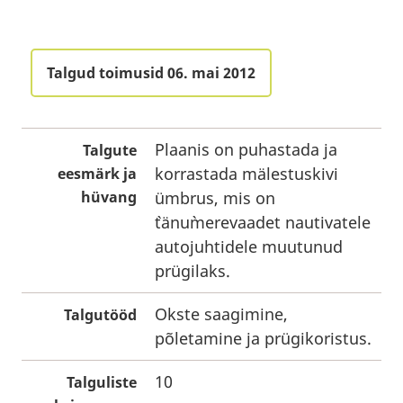
Talgud toimusid 06. mai 2012
Plaanis on puhastada ja
Talgute
korrastada mälestuskivi
eesmärk ja
hüvang
ümbrus, mis on
`tänu`merevaadet nautivatele
autojuhtidele muutunud
prügilaks.
Okste saagimine,
Talgutööd
põletamine ja prügikoristus.
10
Talguliste