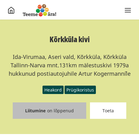
Kõrkküla kivi
Ida-Virumaa, Aseri vald, Kõrkküla, Kõrkküla
Tallinn-Narva mnt.131km mälestuskivi 1979a
hukkunud postiautojuhile Artur Kogermann`ile
Heakord
Prügikoristus
Liitumine
on lõppenud
Toeta