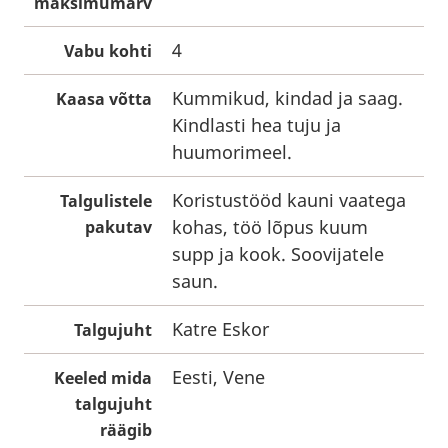
maksimumarv
4
Vabu kohti
Kummikud, kindad ja saag.
Kaasa võtta
Kindlasti hea tuju ja
huumorimeel.
Koristustööd kauni vaatega
Talgulistele
kohas, töö lõpus kuum
pakutav
supp ja kook. Soovijatele
saun.
Katre Eskor
Talgujuht
Eesti, Vene
Keeled mida
talgujuht
räägib