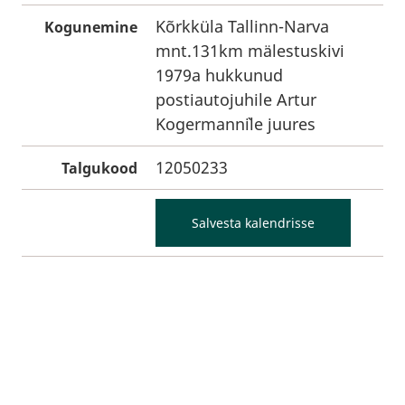
Kõrkküla Tallinn-Narva
Kogunemine
mnt.131km mälestuskivi
1979a hukkunud
postiautojuhile Artur
Kogermann`ile juures
12050233
Talgukood
Salvesta kalendrisse