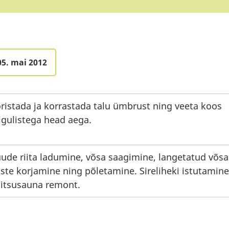
05. mai 2012
ristada ja korrastada talu ümbrust ning veeta koos
lgulistega head aega.
ude riita ladumine, võsa saagimine, langetatud võsa
ste korjamine ning põletamine. Sireliheki istutamine
itsusauna remont.