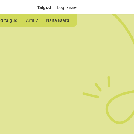
Talgud
Logi sisse
ed talgud
Arhiiv
Näita kaardil