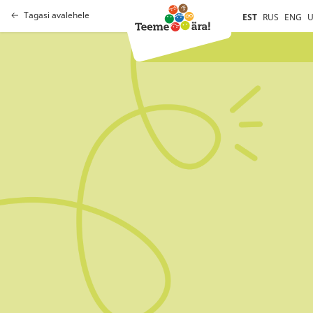
Tagasi avalehele
EST
RUS
ENG
U