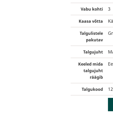
3
Vabu kohti
Kä
Kaasa võtta
Gr
Talgulistele
pakutav
M
Talgujuht
Ee
Keeled mida
talgujuht
räägib
12
Talgukood