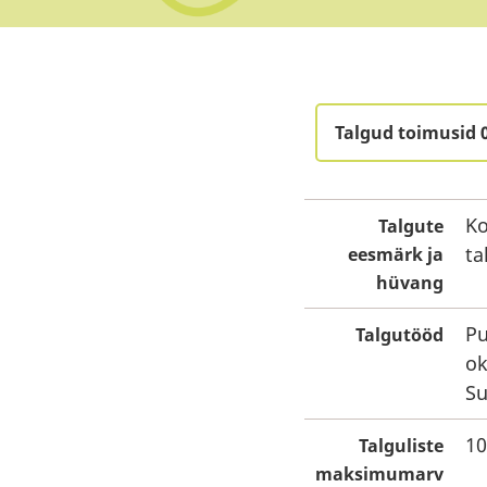
Talgud toimusid 
Ko
Talgute
ta
eesmärk ja
hüvang
Pu
Talgutööd
ok
Su
10
Talguliste
maksimumarv