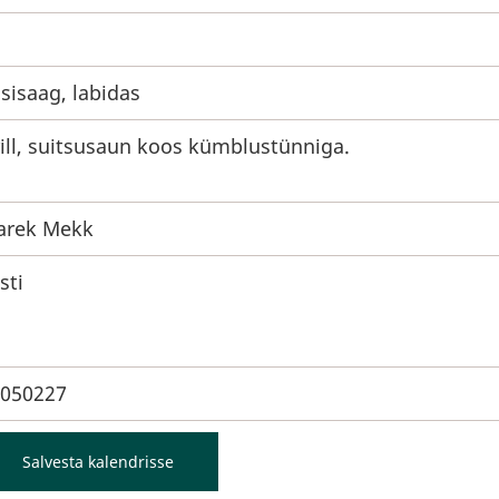
sisaag, labidas
ill, suitsusaun koos kümblustünniga.
arek Mekk
sti
050227
Salvesta kalendrisse