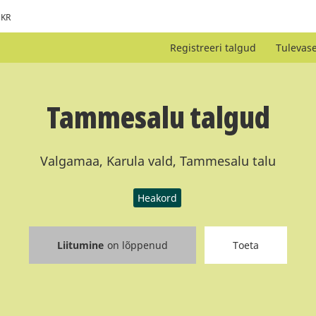
KR
Registreeri talgud
Tulevas
Tammesalu talgud
Valgamaa, Karula vald, Tammesalu talu
Heakord
Liitumine
on lõppenud
Toeta