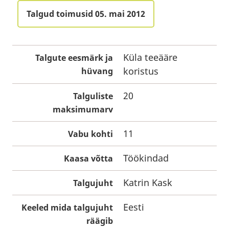
Talgud toimusid 05. mai 2012
Küla teeääre
Talgute eesmärk ja
koristus
hüvang
20
Talguliste
maksimumarv
11
Vabu kohti
Töökindad
Kaasa võtta
Katrin Kask
Talgujuht
Eesti
Keeled mida talgujuht
räägib