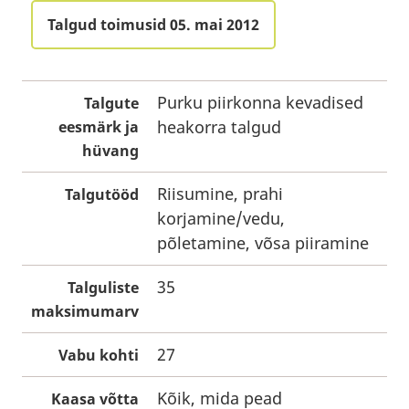
Talgud toimusid 05. mai 2012
Purku piirkonna kevadised
Talgute
heakorra talgud
eesmärk ja
hüvang
Riisumine, prahi
Talgutööd
korjamine/vedu,
põletamine, võsa piiramine
35
Talguliste
maksimumarv
27
Vabu kohti
Kõik, mida pead
Kaasa võtta