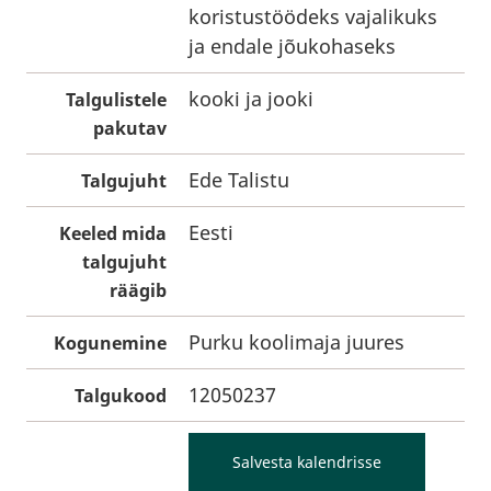
koristustöödeks vajalikuks
ja endale jõukohaseks
kooki ja jooki
Talgulistele
pakutav
Ede Talistu
Talgujuht
Eesti
Keeled mida
talgujuht
räägib
Purku koolimaja juures
Kogunemine
12050237
Talgukood
Salvesta kalendrisse