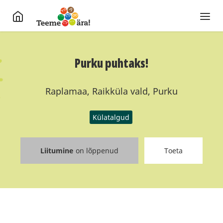
Purku puhtaks!
Raplamaa, Raikküla vald, Purku
Külatalgud
Liitumine
on lõppenud
Toeta