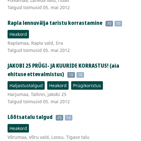
Põlvamaa, Laheda vald, ridali
Talgud toimusid 05. mai 2012
Rapla lennuvälja taristu korrastamine
70
70
Heakord
Raplamaa, Rapla vald, Iira
Talgud toimusid 05. mai 2012
JAKOBI 25 PRÜGI- JA KUURIDE KORRASTUS! (aia
ehituse ettevalmistus)
10
10
Haljastustalgud
Heakord
Prügikoristus
Harjumaa, Tallinn, jakobi 25
Talgud toimusid 05. mai 2012
Lõõtsatalu talgud
25
14
Heakord
Võrumaa, Võru vald, Loosu, Tigase talu