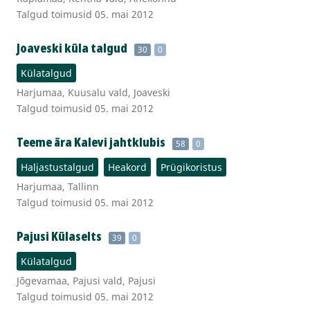
Talgud toimusid 05. mai 2012
Joaveski küla talgud
30
0
Külatalgud
Harjumaa, Kuusalu vald, Joaveski
Talgud toimusid 05. mai 2012
Teeme ära Kalevi jahtklubis
58
0
Haljastustalgud
Heakord
Prügikoristus
Harjumaa, Tallinn
Talgud toimusid 05. mai 2012
Pajusi Külaselts
39
0
Külatalgud
Jõgevamaa, Pajusi vald, Pajusi
Talgud toimusid 05. mai 2012