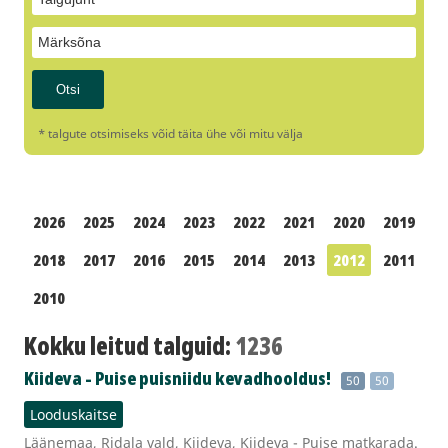
* talgute otsimiseks võid täita ühe või mitu välja
2026
2025
2024
2023
2022
2021
2020
2019
2018
2017
2016
2015
2014
2013
2012
2011
2010
Kokku leitud talguid:
1236
Kiideva - Puise puisniidu kevadhooldus!
50
50
Looduskaitse
Läänemaa, Ridala vald, Kiideva, Kiideva - Puise matkarada.