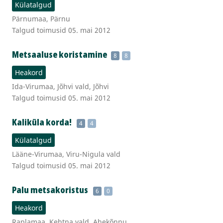
Külatalgud
Pärnumaa, Pärnu
Talgud toimusid 05. mai 2012
Metsaaluse koristamine
8
8
Heakord
Ida-Virumaa, Jõhvi vald, Jõhvi
Talgud toimusid 05. mai 2012
Kaliküla korda!
4
4
Külatalgud
Lääne-Virumaa, Viru-Nigula vald
Talgud toimusid 05. mai 2012
Palu metsakoristus
6
0
Heakord
Raplamaa, Kehtna vald, Ahekõnnu