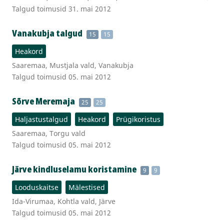
Talgud toimusid 31. mai 2012
Vanakubja talgud
15
15
Heakord
Saaremaa, Mustjala vald, Vanakubja
Talgud toimusid 05. mai 2012
Sõrve Meremaja
25
25
Haljastustalgud
Heakord
Prügikoristus
Saaremaa, Torgu vald
Talgud toimusid 05. mai 2012
Järve kindluselamu koristamine
9
9
Looduskaitse
Mälestised
Ida-Virumaa, Kohtla vald, Järve
Talgud toimusid 05. mai 2012