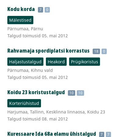
Kodu korda
7
0
Mälestised
Pärnumaa, Pärnu
Talgud toimusid 05. mai 2012
Rahvamaja spordiplatsi korrastus
18
0
Haljastustalgud
Heakord
Prügikoristus
Pärnumaa, Kihnu vald
Talgud toimusid 05. mai 2012
Koidu 23 koristustalgud
10
10
Korteriühistud
Harjumaa, Tallinn, Kesklinna linnaosa, Koidu 23
Talgud toimusid 08. mai 2012
Kuressaare Ida 68a elamu ühistalgud
7
7