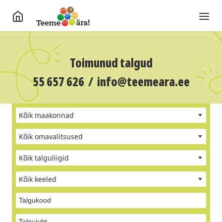
Toimunud talgud
55 657 626
/
info@teemeara.ee
Kõik maakonnad
Kõik omavalitsused
Kõik talguliigid
Kõik keeled