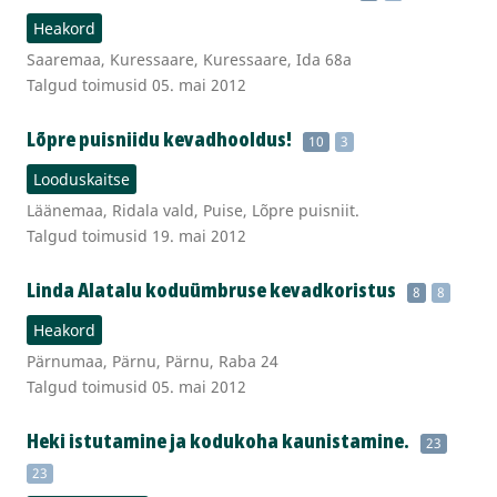
Heakord
Saaremaa, Kuressaare, Kuressaare, Ida 68a
Talgud toimusid 05. mai 2012
Lõpre puisniidu kevadhooldus!
10
3
Looduskaitse
Läänemaa, Ridala vald, Puise, Lõpre puisniit.
Talgud toimusid 19. mai 2012
Linda Alatalu koduümbruse kevadkoristus
8
8
Heakord
Pärnumaa, Pärnu, Pärnu, Raba 24
Talgud toimusid 05. mai 2012
Heki istutamine ja kodukoha kaunistamine.
23
23