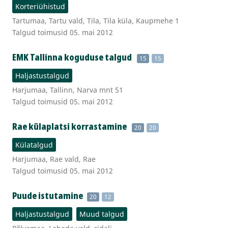
Korteriühistud
Tartumaa, Tartu vald, Tila, Tila küla, Kaupmehe 1
Talgud toimusid 05. mai 2012
EMK Tallinna koguduse talgud
15
15
Haljastustalgud
Harjumaa, Tallinn, Narva mnt 51
Talgud toimusid 05. mai 2012
Rae külaplatsi korrastamine
20
20
Külatalgud
Harjumaa, Rae vald, Rae
Talgud toimusid 05. mai 2012
Puude istutamine
20
12
Haljastustalgud
Muud talgud