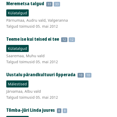
Meremetsa talgud
33
33
Külatalgud
Pärnumaa, Audru vald, Valgeranna
Talgud toimusid 05. mai 2012
Teeme ise kui teised ei tee
12
12
Külatalgud
Saaremaa, Muhu vald
Talgud toimusid 05. mai 2012
Uustalu pärandkultuuri õpperada
10
10
Mälestised
Järvamaa, Albu vald
Talgud toimusid 05. mai 2012
Tõmba-Jüri Linda juures
8
8