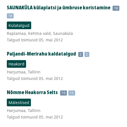
SAUNAKÜLA külaplatsi ja ümbruse koristamine
18
18
Külatalgud
Raplamaa, Kehtna vald, Saunaküla
Talgud toimusid 05. mai 2012
Paljandi-Merirahu kaldatalgud
2
2
Heakord
Harjumaa, Tallinn
Talgud toimusid 05. mai 2012
Nõmme Heakorra Selts
15
15
Mälestised
Harjumaa, Tallinn
Talgud toimusid 05. mai 2012