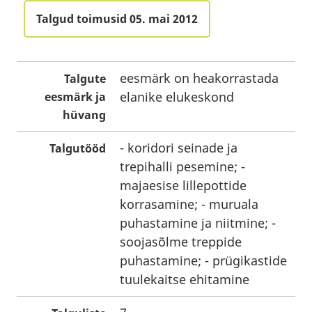
Talgud toimusid 05. mai 2012
eesmärk on heakorrastada
Talgute
elanike elukeskond
eesmärk ja
hüvang
- koridori seinade ja
Talgutööd
trepihalli pesemine; -
majaesise lillepottide
korrasamine; - muruala
puhastamine ja niitmine; -
soojasõlme treppide
puhastamine; - prügikastide
tuulekaitse ehitamine