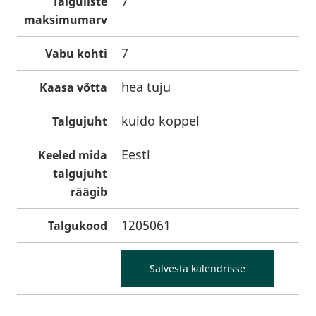
7
Talguliste
maksimumarv
7
Vabu kohti
hea tuju
Kaasa võtta
kuido koppel
Talgujuht
Eesti
Keeled mida
talgujuht
räägib
1205061
Talgukood
Salvesta kalendrisse