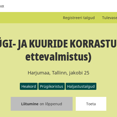
KR
Registreeri talgud
Tulevas
GI- JA KUURIDE KORRASTUS
ettevalmistus)
Harjumaa, Tallinn, jakobi 25
Heakord
Prügikoristus
Haljastustalgud
Liitumine
on lõppenud
Toeta