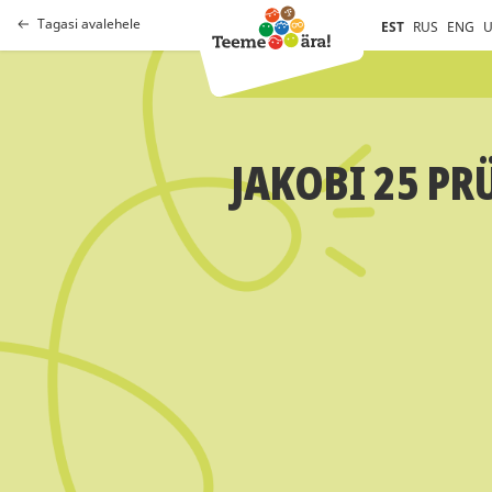
Tagasi avalehele
EST
RUS
ENG
U
JAKOBI 25 PRÜ