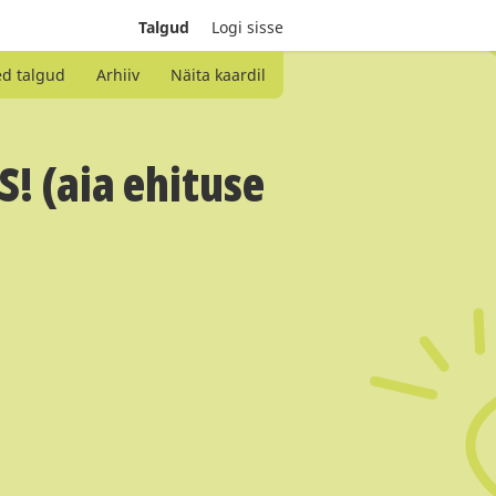
Talgud
Logi sisse
ed talgud
Arhiiv
Näita kaardil
! (aia ehituse