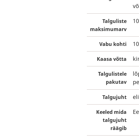
võ
10
Talguliste
maksimumarv
10
Vabu kohti
ki
Kaasa võtta
lõ
Talgulistele
pe
pakutav
el
Talgujuht
Ee
Keeled mida
talgujuht
räägib