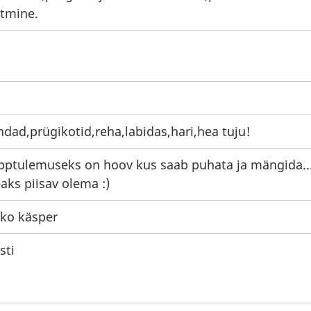
tmine.
ndad,prügikotid,reha,labidas,hari,hea tuju!
pptulemuseks on hoov kus saab puhata ja mängida..
aks piisav olema :)
iko käsper
sti