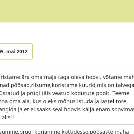
05. mai 2012
ristame ära oma maja taga oleva hoovi. võtame ma
nad põõsad,riisume,koristame kuurid,mis on talveg
üstatud ja prügi täis veatud kodutute poolt. Teeme
nna oma aia, kus oleks mõnus istuda ja lastel tore
ngida ja et ei saaks seal hoovis käija enam soovima
lalisi!
isumine,prügi korjamine kottidesse,põõsaste maha