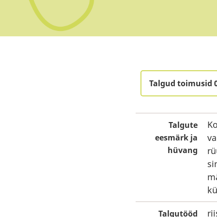
Talgud toimusid 
Ko
Talgute
va
eesmärk ja
hüvang
rü
si
mä
kü
ri
Talgutööd