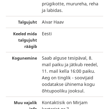
prügikotte, murureha, reha
ja labidas.
Aivar Haav
Talgujuht
Eesti
Keeled mida
talgujuht
räägib
Saab alguse tesipäval, 8.
Kogunemine
mail paiku ja jätkub reedel,
11. mail kella 16:00 paiku.
Aeg on tinglik - soovijaid
oodatakse ühinema kogu
õhtupooliku jooksul.
Kontaktisik on Mirjam
Muu vajalik