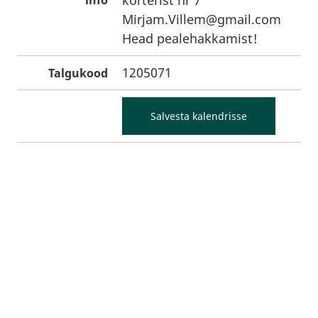
korterist nr 7
info
Mirjam.Villem@gmail.com
Head pealehakkamist!
1205071
Talgukood
Salvesta kalendrisse