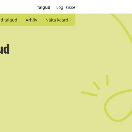
Talgud
Logi sisse
ed talgud
Arhiiv
Näita kaardil
ud