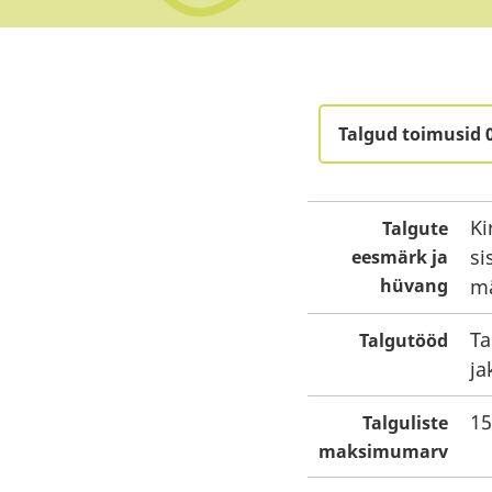
Talgud toimusid 
Ki
Talgute
si
eesmärk ja
hüvang
mä
Ta
Talgutööd
ja
15
Talguliste
maksimumarv