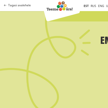
Tagasi avalehele
EST
RUS
ENG
U
E