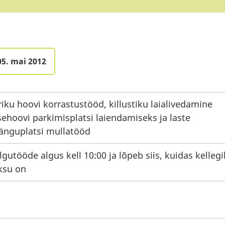
05. mai 2012
riku hoovi korrastustööd, killustiku laialivedamine
sehoovi parkimisplatsi laiendamiseks ja laste
nguplatsi mullatööd
lgutööde algus kell 10:00 ja lõpeb siis, kuidas kellegi
ksu on