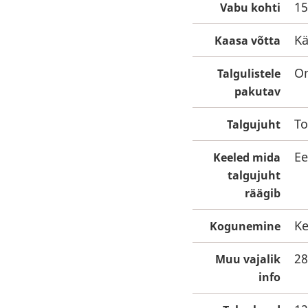
15
Vabu kohti
Kä
Kaasa võtta
On
Talgulistele
pakutav
To
Talgujuht
Ee
Keeled mida
talgujuht
räägib
Ke
Kogunemine
28
Muu vajalik
info