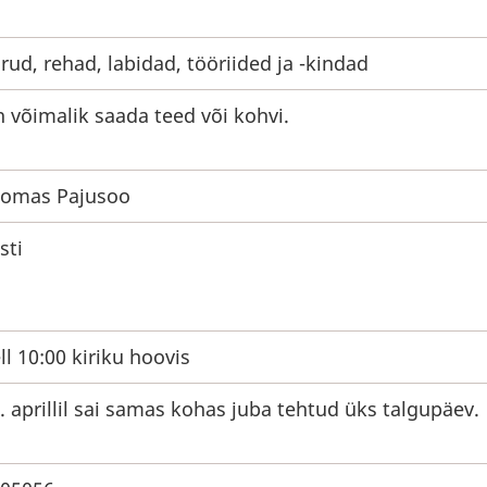
rud, rehad, labidad, tööriided ja -kindad
 võimalik saada teed või kohvi.
omas Pajusoo
sti
ll 10:00 kiriku hoovis
. aprillil sai samas kohas juba tehtud üks talgupäev.