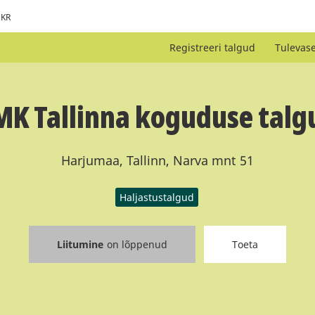
KR
Registreeri talgud
Tulevas
MK Tallinna koguduse talg
Harjumaa, Tallinn, Narva mnt 51
Haljastustalgud
Liitumine
on lõppenud
Toeta