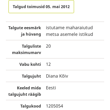
Talgud toimusid 05. mai 2012
istutame maharaiutud
Talgute eesmärk
metsa asemele istikud
ja hüvang
20
Talguliste
maksimumarv
12
Vabu kohti
Diana Kõiv
Talgujuht
Eesti
Keeled mida
talgujuht räägib
1205054
Talgukood