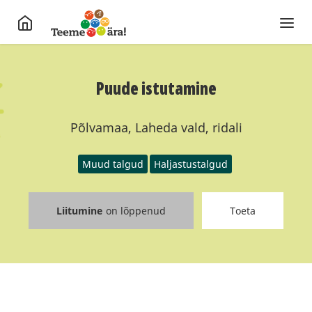
Puude istutamine
Põlvamaa, Laheda vald, ridali
Muud talgud
Haljastustalgud
Liitumine
on lõppenud
Toeta