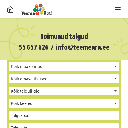
Toimunud talgud
55 657 626
/
info@teemeara.ee
Kõik maakonnad
Kõik omavalitsused
Kõik talguliigid
Kõik keeled