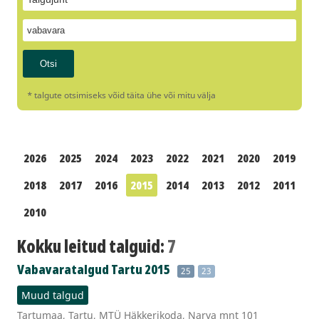
* talgute otsimiseks võid täita ühe või mitu välja
2026
2025
2024
2023
2022
2021
2020
2019
2018
2017
2016
2015
2014
2013
2012
2011
2010
Kokku leitud talguid:
7
Vabavaratalgud Tartu 2015
25
23
Muud talgud
Tartumaa, Tartu, MTÜ Häkkerikoda, Narva mnt 101