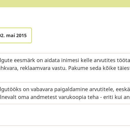
02. mai 2015
lgute eesmärk on aidata inimesi kelle arvutites töö
hkvara, reklaamvara vastu. Pakume seda kõike täie
lgutööks on vabavara paigaldamine arvutitele, eeskät
lnevalt oma andmetest varukoopia teha - eriti kui a