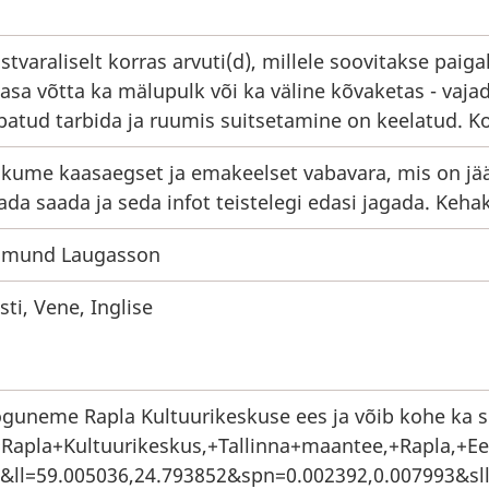
istvaraliselt korras arvuti(d), millele soovitakse pa
asa võtta ka mälupulk või ka väline kõvaketas - vaja
batud tarbida ja ruumis suitsetamine on keelatud. Ko
kume kaasaegset ja emakeelset vabavara, mis on jää
ada saada ja seda infot teistelegi edasi jagada. Keh
dmund Laugasson
sti, Vene, Inglise
guneme Rapla Kultuurikeskuse ees ja võib kohe ka si
Rapla+Kultuurikeskus,+Tallinna+maantee,+Rapla,+Ees
&ll=59.005036,24.793852&spn=0.002392,0.007993&s