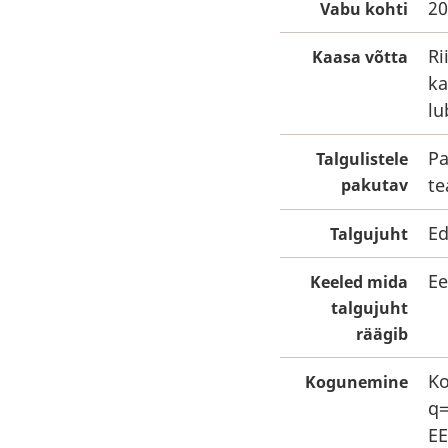
20
Vabu kohti
Ri
Kaasa võtta
ka
lu
Pa
Talgulistele
te
pakutav
E
Talgujuht
Ee
Keeled mida
talgujuht
räägib
Ko
Kogunemine
q=
EE