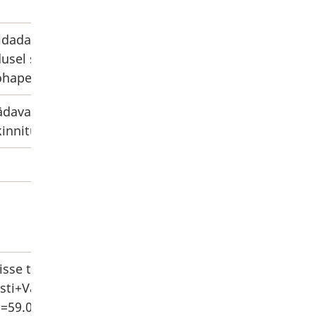
igaldada vabavara. Kui tegemist lauaarvutiga siis pal
dusel saab sinna andmed varundada. Palume kaasa võtt
hapeal saab süüa osta Galeriikohvikust ja lähedal on
davalt tasuta ning võimaldab tasulise tarkvara maks
akinnitust piimatoodete näol pakub TERE AS - http://
sse tulla ning oma arvuti paika sättida. Üritus toim
ti+Vabariik&hl=et-
ll=59.005733,24.794244&sspn=0.004762,0.015986&oq