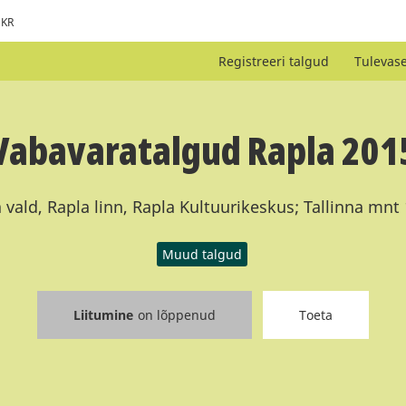
KR
Registreeri talgud
Tulevas
Vabavaratalgud Rapla 201
vald, Rapla linn, Rapla Kultuurikeskus; Tallinna mnt
Muud talgud
Liitumine
on lõppenud
Toeta