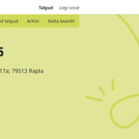
Talgud
Logi sisse
ed talgud
Arhiiv
Näita kaardil
5
 17a; 79513 Rapla