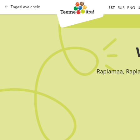
Tagasi avalehele
EST
RUS
ENG
U
Raplamaa, Rapla 