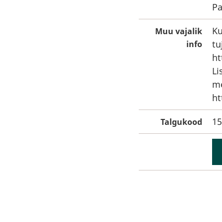
Pa
Ku
Muu vajalik
tu
info
ht
Li
me
ht
15
Talgukood