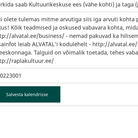
rkida saab Kultuurikeskuse ees (vähe kohti) ja taga (
i olete tulemas mitme arvutiga siis iga arvuti kohta 
jus! Kõik teadmised ja oskused vabavara kohta, mida t
tp://alvatal.ee/business/
- nemad pakuvad ka hilisem
sainfot leiab ALVATAL'i kodulehelt -
http://alvatal.ee/
eskonnaga. Talguid on võimalik toetada, tehes vaba
tp://raplakultuur.ee/
0223001
Salvesta kalendrisse