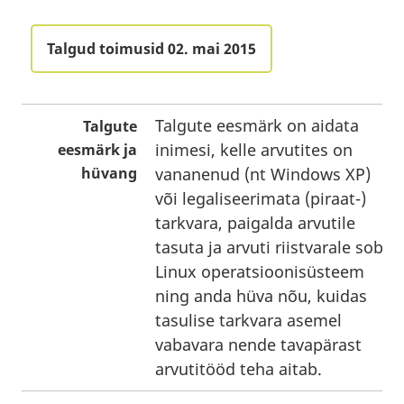
Talgud toimusid 02. mai 2015
Talgute eesmärk on aidata
Talgute
inimesi, kelle arvutites on
eesmärk ja
hüvang
vananenud (nt Windows XP)
või legaliseerimata (piraat-)
tarkvara, paigalda arvutile
tasuta ja arvuti riistvarale sobiv
Linux operatsioonisüsteem
ning anda hüva nõu, kuidas
tasulise tarkvara asemel
vabavara nende tavapärast
arvutitööd teha aitab.