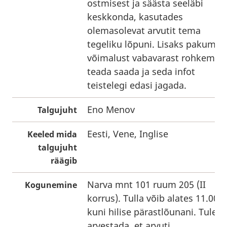
ostmisest ja säästa seeläbi
keskkonda, kasutades
olemasolevat arvutit tema
tegeliku lõpuni. Lisaks pakume
võimalust vabavarast rohkem
teada saada ja seda infot
teistelegi edasi jagada.
Eno Menov
Talgujuht
Eesti, Vene, Inglise
Keeled mida
talgujuht
räägib
Narva mnt 101 ruum 205 (II
Kogunemine
korrus). Tulla võib alates 11.00
kuni hilise pärastlõunani. Tuleb
arvestada, et arvuti