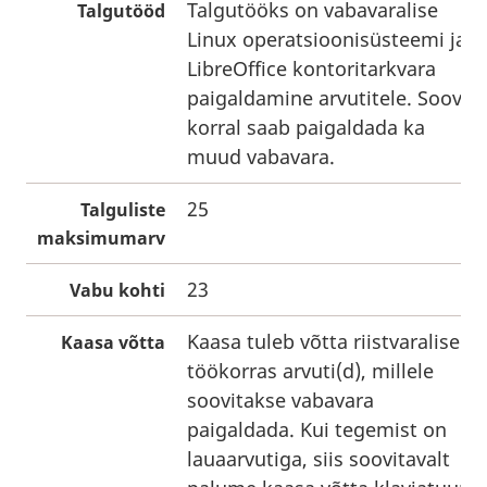
Talgutööks on vabavaralise
Talgutööd
Linux operatsioonisüsteemi ja
LibreOffice kontoritarkvara
paigaldamine arvutitele. Soovi
korral saab paigaldada ka
muud vabavara.
25
Talguliste
maksimumarv
23
Vabu kohti
Kaasa tuleb võtta riistvaraliselt
Kaasa võtta
töökorras arvuti(d), millele
soovitakse vabavara
paigaldada. Kui tegemist on
lauaarvutiga, siis soovitavalt