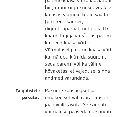
palume kaasa võtta klaviatuur,
hiir, monitor ja kui soovitakse
ka lisaseadmeid tööle saada
(printer, skanner,
digifotoaparaat, netipulk, ID-
kaardi lugeja vms), siis palume
ka need kaasa võtta.
Võimalusel palume kaasa võtta
ka mälupulk (mida suurem,
seda parem) või ka väline
kõvaketas, et vajadusel sinna
andmed varundada.
Pakume kaasaegset ja
Talgulistele
emakeelset vabavara, mis on
pakutav
jäädavalt tasuta. See annab
võimaluse pääseda uue arvuti