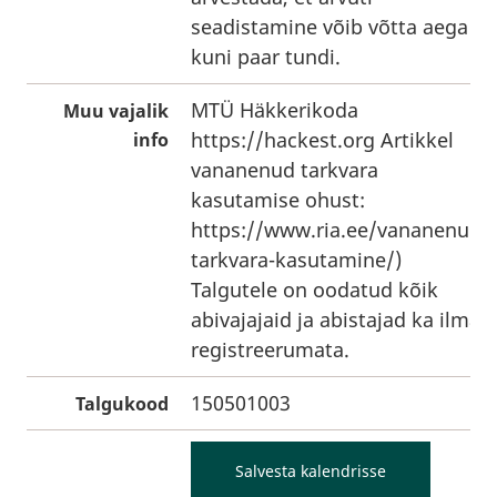
seadistamine võib võtta aega
kuni paar tundi.
MTÜ Häkkerikoda
Muu vajalik
https://hackest.org
Artikkel
info
vananenud tarkvara
kasutamise ohust:
https://www.ria.ee/vananenud-
tarkvara-kasutamine/
)
Talgutele on oodatud kõik
abivajajaid ja abistajad ka ilma
registreerumata.
150501003
Talgukood
Salvesta kalendrisse