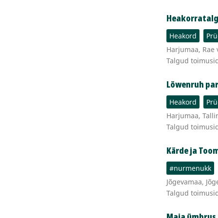
Heakorratalg
Heakord
Prü
Harjumaa, Rae va
Talgud toimusi
Löwenruh par
Heakord
Prü
Harjumaa, Talli
Talgud toimusi
Kärde ja Too
#nurmenukk
Jõgevamaa, Jõge
Talgud toimusi
Maja ümbrus