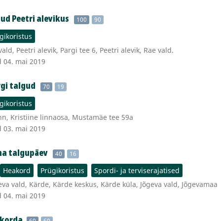
ud Peetri alevikus
100
90
gikoristus
ld, Peetri alevik, Pargi tee 6, Peetri alevik, Rae vald.
d 04. mai 2019
gi talgud
70
19
gikoristus
nn, Kristiine linnaosa, Mustamäe tee 59a
d 03. mai 2019
ma talgupäev
40
16
Heakord
Prügikoristus
Spordi- ja terviserajatised
va vald, Kärde, Kärde keskus, Kärde küla, Jõgeva vald, Jõgevamaa
d 04. mai 2019
 korda
60
60