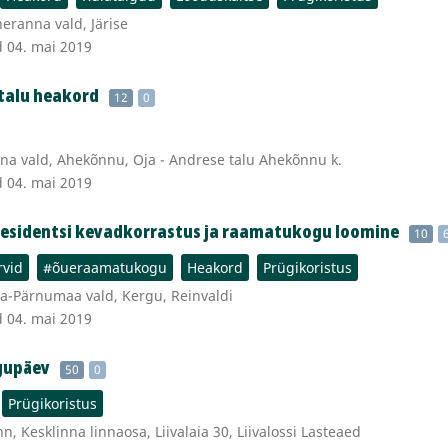
eranna vald, Järise
d 04. mai 2019
 talu heakord
12
0
na vald, Ahekõnnu, Oja - Andrese talu Ahekõnnu k.
d 04. mai 2019
esidentsi kevadkorrastus ja raamatukogu loomine
10
rvid
#õueraamatukogu
Heakord
Prügikoristus
a-Pärnumaa vald, Kergu, Reinvaldi
d 04. mai 2019
lgupäev
50
0
Prügikoristus
n, Kesklinna linnaosa, Liivalaia 30, Liivalossi Lasteaed