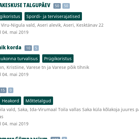
JAKESKUSE TALGUPÄEV
50
50
gikoristus
Spordi- ja terviserajatised
Viru-Nigula vald, Aseri alevik, Aseri, Kesktänav 22
d 04. mai 2019
nik korda
10
5
ukonna turvalisus
Prügikoristus
n, Kristiine, Varese tn ja Varese põik tihnik
d 04. mai 2019
15
0
Heakord
Mõttetalgud
la vald, Saka, Ida-Virumaal Toila vallas Saka küla kõlakoja juures p
as
d 04. mai 2019
änemere Gümnaasium