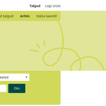
Talgud
Logi sisse
d talgud
Arhiiv
Näita kaardil
keeled