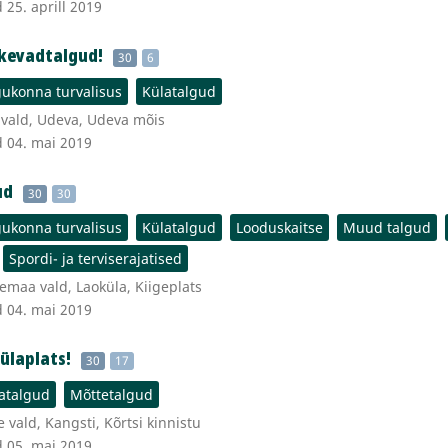
 25. aprill 2019
kevadtalgud!
30
6
ukonna turvalisus
Külatalgud
 vald, Udeva, Udeva mõis
d 04. mai 2019
ud
30
30
ukonna turvalisus
Külatalgud
Looduskaitse
Muud talgud
Spordi- ja terviserajatised
maa vald, Laoküla, Kiigeplats
d 04. mai 2019
ülaplats!
30
17
atalgud
Mõttetalgud
vald, Kangsti, Kõrtsi kinnistu
d 05. mai 2019