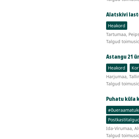
Alatskivi las
Heakord
Tartumaa, Peipsi
Talgud toimusi
Astangu 21 ü
Heakord
Kor
Harjumaa, Talli
Talgud toimusi
Puhatu küla 
#õueraamatuk
Postkastitalgu
Ida-Virumaa, Al
Talgud toimusi