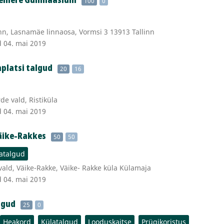
100
0
nn, Lasnamäe linnaosa, Vormsi 3 13913 Tallinn
d 04. mai 2019
aplatsi talgud
20
16
e vald, Ristiküla
d 04. mai 2019
äike-Rakkes
50
50
atalgud
vald, Väike-Rakke, Väike- Rakke küla Külamaja
d 04. mai 2019
algud
25
0
Heakord
Külatalgud
Looduskaitse
Prügikoristus