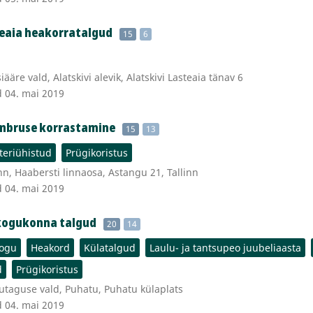
teaia heakorratalgud
15
6
ääre vald, Alatskivi alevik, Alatskivi Lasteaia tänav 6
d 04. mai 2019
mbruse korrastamine
15
13
teriühistud
Prügikoristus
nn, Haabersti linnaosa, Astangu 21, Tallinn
d 04. mai 2019
kogukonna talgud
20
14
ogu
Heakord
Külatalgud
Laulu- ja tantsupeo juubeliaasta
d
Prügikoristus
utaguse vald, Puhatu, Puhatu külaplats
d 04. mai 2019