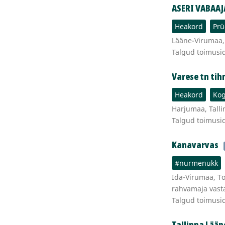
ASERI VABAA
Heakord
Prü
Lääne-Virumaa, 
Talgud toimusi
Varese tn tih
Heakord
Kog
Harjumaa, Tallin
Talgud toimusi
Kanavarvas
#nurmenukk
Ida-Virumaa, Toi
rahvamaja vast
Talgud toimusi
Tallinna Lä