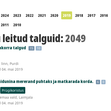
2024
2023
2022
2021
2020
2019
2018
2017
2016
2011
2010
leitud talguid:
2049
akorra talgud
15
10
 linn, Purdi
d 04. mai 2019
aidunina mererand puhtaks ja matkarada korda.
6
0
Prügikoristus
emaa vald, Laimjala
d 04. mai 2019