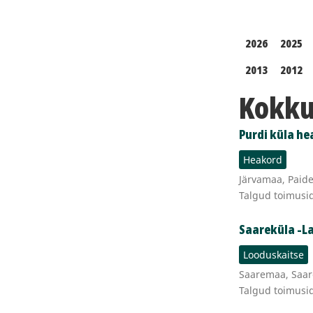
2026
2025
2013
2012
Kokku 
Purdi küla he
Heakord
Järvamaa, Paide
Talgud toimusi
Saareküla -L
Looduskaitse
Saaremaa, Saar
Talgud toimusi