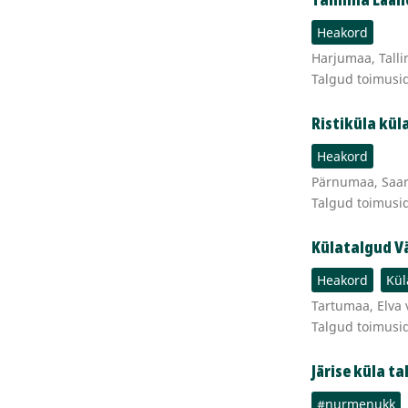
Heakord
Harjumaa, Talli
Talgud toimusi
Ristiküla kül
Heakord
Pärnumaa, Saard
Talgud toimusi
Külatalgud V
Heakord
Kül
Tartumaa, Elva 
Talgud toimusi
Järise küla t
#nurmenukk