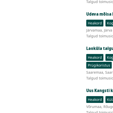
Talgud toimusid
Udeva mõisa 
Heakord
Kog
Järvamaa, Järva
Talgud toimusi
Laoküla talg
Heakord
Kog
Prügikoristus
Saaremaa, Saare
Talgud toimusi
Uus Kangsti k
Heakord
Kül
Võrumaa, Rõuge 
Talgud toimusi