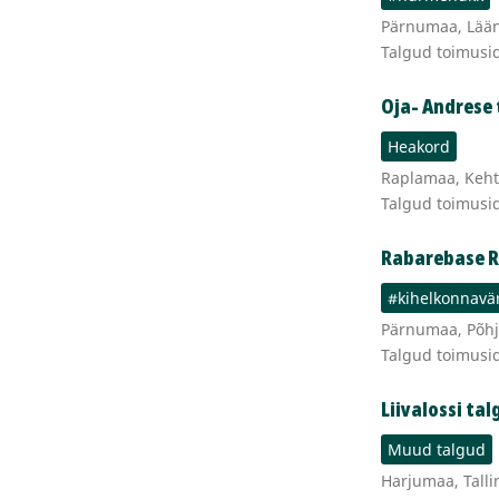
Pärnumaa, Lään
Talgud toimusi
Oja- Andrese
Heakord
Raplamaa, Keht
Talgud toimusi
Rabarebase R
#kihelkonnavä
Pärnumaa, Põhj
Talgud toimusi
Liivalossi ta
Muud talgud
Harjumaa, Tallin