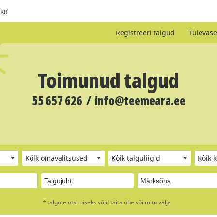
KR
Registreeri talgud
Tulevase
Toimunud talgud
55 657 626
/
info@teemeara.ee
Kõik omavalitsused
Kõik talguliigid
Kõik 
* talgute otsimiseks võid täita ühe või mitu välja