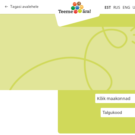
Tagasi avalehele
EST
RUS
ENG
U
Kõik maakonnad