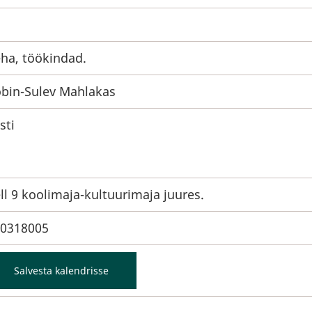
ha, töökindad.
bin-Sulev Mahlakas
sti
ll 9 koolimaja-kultuurimaja juures.
0318005
Salvesta kalendrisse