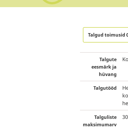
Talgud toimusid 
Ko
Talgute
eesmärk ja
hüvang
He
Talgutööd
ko
he
30
Talguliste
maksimumarv