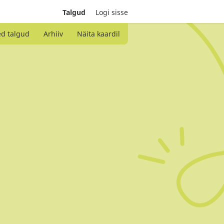
Talgud
Logi sisse
ed talgud
Arhiiv
Näita kaardil