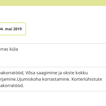
04. mai 2019
rras küla
akorratööd, Võsa saagimine ja okste kokku
rjamine.Ujumiskoha korrastamine. Korteriühistute
akorratööd.