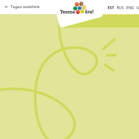
Tagasi avalehele
EST
RUS
ENG
U