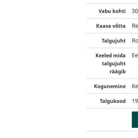
30
Vabu kohti
Re
Kaasa võtta
Ro
Talgujuht
Ee
Keeled mida
talgujuht
räägib
Ke
Kogunemine
19
Talgukood