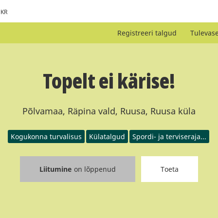
KR
Registreeri talgud
Tulevas
Topelt ei kärise!
Põlvamaa, Räpina vald, Ruusa, Ruusa küla
Kogukonna turvalisus
Külatalgud
Spordi- ja terviseraja...
Liitumine
on lõppenud
Toeta