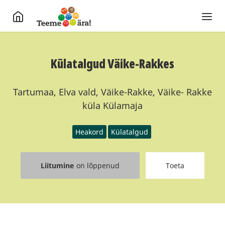
Külatalgud Väike-Rakkes
Tartumaa, Elva vald, Väike-Rakke, Väike- Rakke
küla Külamaja
Heakord
Külatalgud
Liitumine
on lõppenud
Toeta