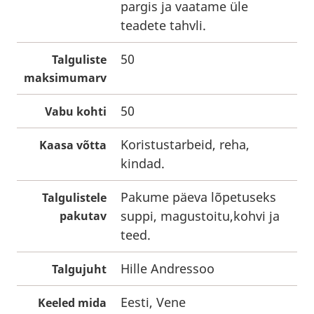
pargis ja vaatame üle
teadete tahvli.
50
Talguliste
maksimumarv
50
Vabu kohti
Koristustarbeid, reha,
Kaasa võtta
kindad.
Pakume päeva lõpetuseks
Talgulistele
suppi, magustoitu,kohvi ja
pakutav
teed.
Hille Andressoo
Talgujuht
Eesti, Vene
Keeled mida