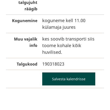
talgujuht
räägib
koguneme kell 11.00
Kogunemine
külamaja juures
kes soovib transporti siis
Muu vajalik
toome kohale kõik
info
huvilised.
190318023
Talgukood
Salvesta kalendrisse