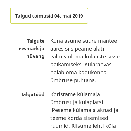
Talgud toimusid 04. mai 2019
Kuna asume suure mantee
Talgute
ääres siis peame alati
eesmärk ja
hüvang
valmis olema külaliste sisse
põikamiseks. Külarahvas
hoiab oma kogukonna
ümbruse puhtana.
Koristame külamaja
Talgutööd
ümbrust ja külaplatsi
.Peseme külamaja aknad ja
teeme korda sisemised
ruumid. Riisume lehti küla