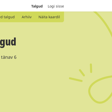
Talgud
Logi sisse
ed talgud
Arhiiv
Näita kaardil
lgud
a tänav 6