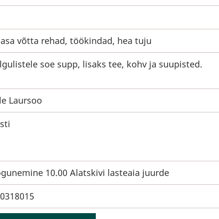
asa võtta rehad, töökindad, hea tuju
lgulistele soe supp, lisaks tee, kohv ja suupisted.
le Laursoo
sti
gunemine 10.00 Alatskivi lasteaia juurde
0318015