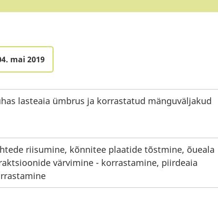
04. mai 2019
has lasteaia ümbrus ja korrastatud mänguväljakud
htede riisumine, kõnnitee plaatide tõstmine, õueala
raktsioonide värvimine - korrastamine, piirdeaia
rrastamine