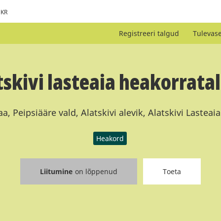
KR
Registreeri talgud
Tulevas
tskivi lasteaia heakorrata
, Peipsiääre vald, Alatskivi alevik, Alatskivi Lasteai
Heakord
Liitumine
on lõppenud
Toeta