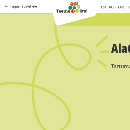
Tagasi avalehele
EST
RUS
ENG
U
Ala
Tartumaa