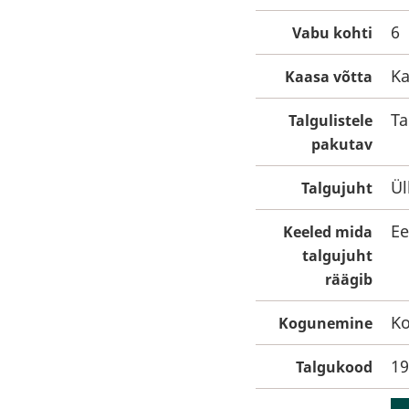
6
Vabu kohti
Ka
Kaasa võtta
Ta
Talgulistele
pakutav
Ül
Talgujuht
Ee
Keeled mida
talgujuht
räägib
Ko
Kogunemine
19
Talgukood