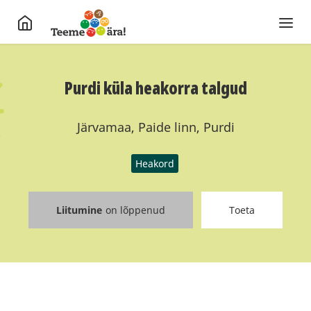
Purdi küla heakorra talgud
Järvamaa, Paide linn, Purdi
Heakord
Liitumine
on lõppenud
Toeta