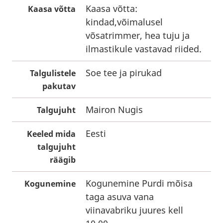
Kaasa võtta:
Kaasa võtta
kindad,võimalusel
võsatrimmer, hea tuju ja
ilmastikule vastavad riided.
Soe tee ja pirukad
Talgulistele
pakutav
Mairon Nugis
Talgujuht
Eesti
Keeled mida
talgujuht
räägib
Kogunemine Purdi mõisa
Kogunemine
taga asuva vana
viinavabriku juures kell