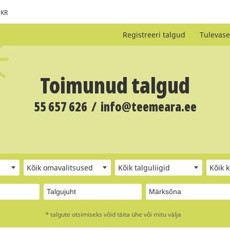
KR
Registreeri talgud
Tulevase
Toimunud talgud
55 657 626
/
info@teemeara.ee
Kõik omavalitsused
Kõik talguliigid
Kõik 
* talgute otsimiseks võid täita ühe või mitu välja