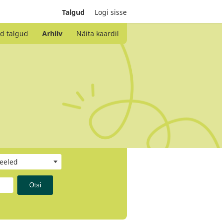
Talgud
Logi sisse
d talgud
Arhiiv
Näita kaardil
keeled