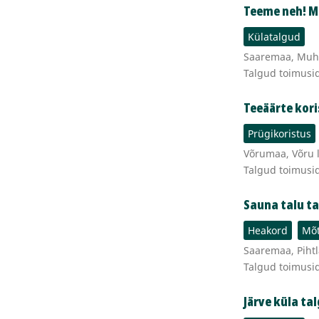
Teeme neh! 
Külatalgud
Saaremaa, Muhu
Talgud toimusi
Teeäärte kor
Prügikoristus
Võrumaa, Võru l
Talgud toimusi
Sauna talu t
Heakord
Mõt
Saaremaa, Pihtl
Talgud toimusi
Järve küla t