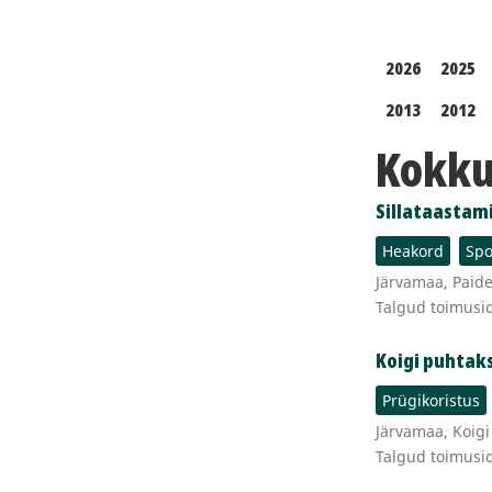
2026
2025
2013
2012
Kokku 
Sillataastami
Heakord
Spo
Järvamaa, Paide,
Talgud toimusi
Koigi puhtaks
Prügikoristus
Järvamaa, Koigi 
Talgud toimusi