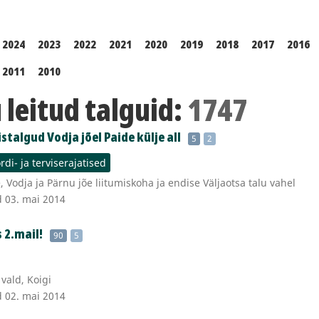
2024
2023
2022
2021
2020
2019
2018
2017
2016
2011
2010
leitud talguid:
1747
stalgud Vodja jõel Paide külje all
5
2
rdi- ja terviserajatised
 Vodja ja Pärnu jõe liitumiskoha ja endise Väljaotsa talu vahel
d 03. mai 2014
 2.mail!
90
5
vald, Koigi
d 02. mai 2014