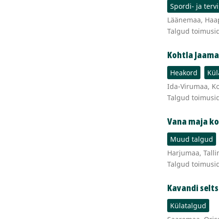
Spordi- ja terv
Läänemaa, Haa
Talgud toimusi
Kohtla Jaama
Heakord
Kül
Ida-Virumaa, K
Talgud toimusi
Vana maja ko
Muud talgud
Harjumaa, Tallin
Talgud toimusi
Kavandi selt
Külatalgud