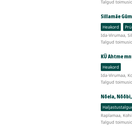
Talgud toimusi
Sillamäe Gü
Heakord
Prü
Ida-Virumaa, Si
Talgud toimusi
KÜ Ahtme mnt
Heakord
Ida-Virumaa, K
Talgud toimusi
Nõela, Nõõbi,
Haljastustalgu
Raplamaa, Kohila
Talgud toimusi