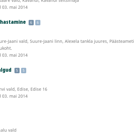
aare vald, Kavandi, Kavandi seltsimaja
d 03. mai 2014
uhastamine
6
6
ure-Jaani vald, Suure-Jaani linn, Alexela tankla juures, Päästeameti
tukoht.
d 03. mai 2014
algud
5
5
vi vald, Edise, Edise 16
d 03. mai 2014
alu vald