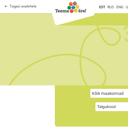
Tagasi avalehele
EST
RUS
ENG
U
Kõik maakonnad