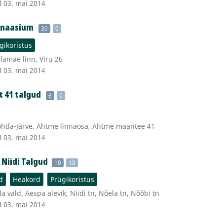
d 03. mai 2014
mnaasium
30
0
gikoristus
llamäe linn, Viru 26
d 03. mai 2014
 41 talgud
6
0
ohtla-Järve, Ahtme linnaosa, Ahtme maantee 41
d 03. mai 2014
 Niidi Talgud
10
10
d
Heakord
Prügikoristus
 vald, Aespa alevik, Niidi tn, Nõela tn, Nõõbi tn
d 03. mai 2014