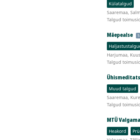
Külatalgud
Saaremaa, Salme
Talgud toimusi
Mäepealse
5
Haljastustalgu
Harjumaa, Kuus
Talgud toimusi
Ühismeditats
Muud talgud
Saaremaa, Kures
Talgud toimusi
MTÜ Valgamaa
Heakord
Prü
Valgamaa, Tõllis