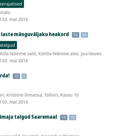
iserajatised
psalu
d 03. mai 2014
 laste mänguväljaku heakord
50
50
atalgud
ohtla-Nõmme vald, Kohtla-Nõmme alev, Juurdeveo
d 03. mai 2014
rda!
10
2
n, Kristiine linnaosa, Tallinn, Kasvu 10
d 03. mai 2014
simaja talgud Saaremaal
10
10