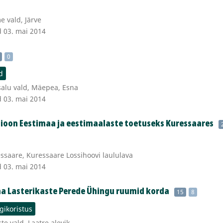
 vald, Järve
d 03. mai 2014
0
d
alu vald, Mäepea, Esna
d 03. mai 2014
ioon Eestimaa ja eestimaalaste toetuseks Kuressaares
saare, Kuressaare Lossihoovi laululava
d 03. mai 2014
 Lasterikaste Perede Ühingu ruumid korda
15
8
gikoristus
te vald, Laatre alevik