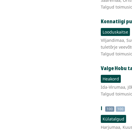
Saaremaa, Oriss
Talgud toimusi
Konnatiigi p
Looduskaitse
Viljandimaa, Su
tuletõrje veevõ
Talgud toimusi
Valge Hobu t
Heakord
Ida-Virumaa, Jõh
Talgud toimusi
l
100
100
Külatalgud
Harjumaa, Kuus