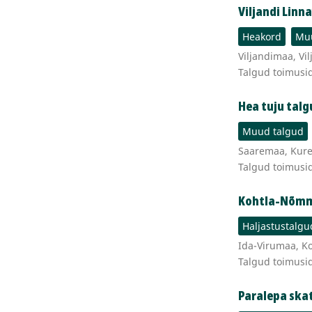
Viljandi Linn
Heakord
Muu
Viljandimaa, Vilj
Talgud toimusi
Hea tuju tal
Muud talgud
Saaremaa, Kures
Talgud toimusi
Kohtla-Nõmme
Haljastustalgu
Ida-Virumaa, K
Talgud toimusi
Paralepa ska