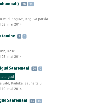
Muhumaal:)
30
30
 vald, Koguva, Koguva parkla
d 03. mai 2014
istamine
3
0
inn, Kose
d 03. mai 2014
algud Saaremaal
20
0
tetalgud
a vald, Kailuka, Sauna talu
d 10. mai 2014
algud Saaremaal
15
15