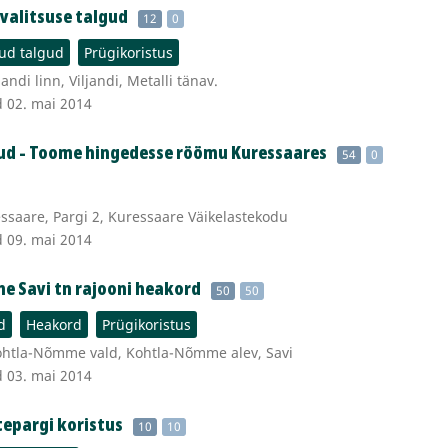
avalitsuse talgud
12
0
d talgud
Prügikoristus
andi linn, Viljandi, Metalli tänav.
d 02. mai 2014
gud - Toome hingedesse röömu Kuressaares
54
0
saare, Pargi 2, Kuressaare Väikelastekodu
d 09. mai 2014
 Savi tn rajooni heakord
50
50
d
Heakord
Prügikoristus
ohtla-Nõmme vald, Kohtla-Nõmme alev, Savi
d 03. mai 2014
tepargi koristus
10
10