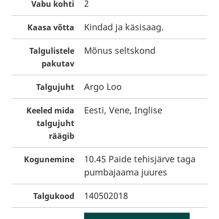
2
Vabu kohti
Kindad ja käsisaag.
Kaasa võtta
Mõnus seltskond
Talgulistele
pakutav
Argo Loo
Talgujuht
Eesti, Vene, Inglise
Keeled mida
talgujuht
räägib
10.45 Paide tehisjärve taga
Kogunemine
pumbajaama juures
140502018
Talgukood