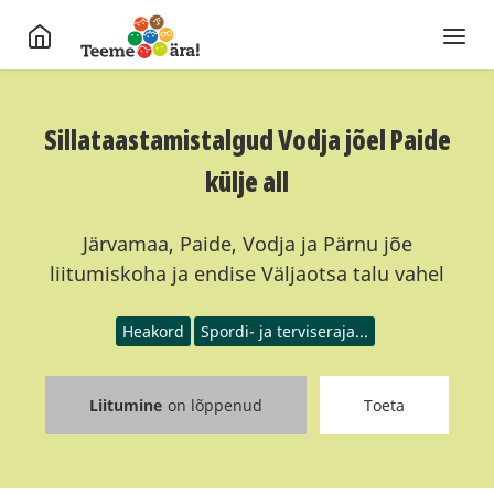
Sillataastamistalgud Vodja jõel Paide
külje all
Järvamaa, Paide, Vodja ja Pärnu jõe
liitumiskoha ja endise Väljaotsa talu vahel
Heakord
Spordi- ja terviseraja...
Liitumine
on lõppenud
Toeta