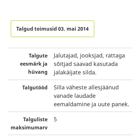
Talgud toimusid 03. mai 2014
Jalutajad, jooksjad, rattaga
Talgute
sõitjad saavad kasutada
eesmärk ja
hüvang
jalakäijate silda.
Silla väheste allesjäänud
Talgutööd
vanade laudade
eemaldamine ja uute panek.
5
Talguliste
maksimumarv