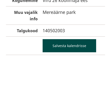
Viru 26 koolimaja ees
Kogunemine
Mereäärne park
Muu vajalik
info
140502003
Talgukood
Salvesta kalendrisse