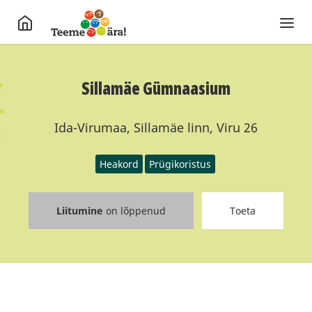
Sillamäe Gümnaasium
Ida-Virumaa, Sillamäe linn, Viru 26
Heakord
Prügikoristus
Liitumine
on lõppenud
Toeta