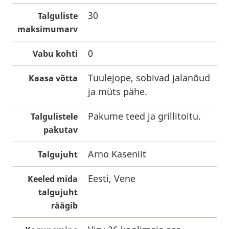
30
Talguliste
maksimumarv
0
Vabu kohti
Tuulejope, sobivad jalanõud
Kaasa võtta
ja müts pähe.
Pakume teed ja grillitoitu.
Talgulistele
pakutav
Arno Kaseniit
Talgujuht
Eesti, Vene
Keeled mida
talgujuht
räägib