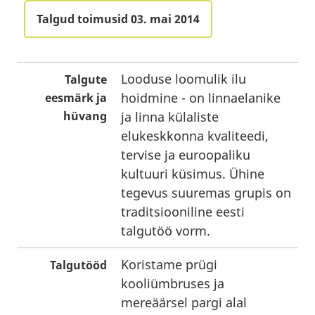
Talgud toimusid 03. mai 2014
Looduse loomulik ilu
Talgute
hoidmine - on linnaelanike
eesmärk ja
hüvang
ja linna külaliste
elukeskkonna kvaliteedi,
tervise ja euroopaliku
kultuuri küsimus. Ühine
tegevus suuremas grupis on
traditsiooniline eesti
talgutöö vorm.
Koristame prügi
Talgutööd
kooliümbruses ja
mereäärsel pargi alal