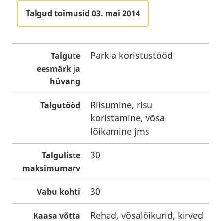
Talgud toimusid 03. mai 2014
Parkla koristustööd
Talgute
eesmärk ja
hüvang
Riisumine, risu
Talgutööd
koristamine, võsa
lõikamine jms
30
Talguliste
maksimumarv
30
Vabu kohti
Rehad, võsalõikurid, kirved
Kaasa võtta