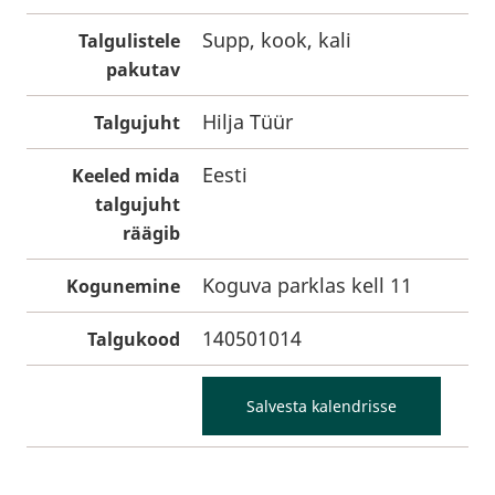
Supp, kook, kali
Talgulistele
pakutav
Hilja Tüür
Talgujuht
Eesti
Keeled mida
talgujuht
räägib
Koguva parklas kell 11
Kogunemine
140501014
Talgukood
Salvesta kalendrisse