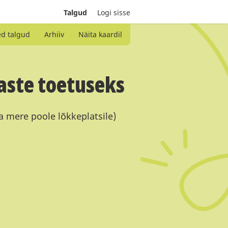
Talgud
Logi sisse
ed talgud
Arhiiv
Näita kaardil
aste toetuseks
a mere poole lõkkeplatsile)