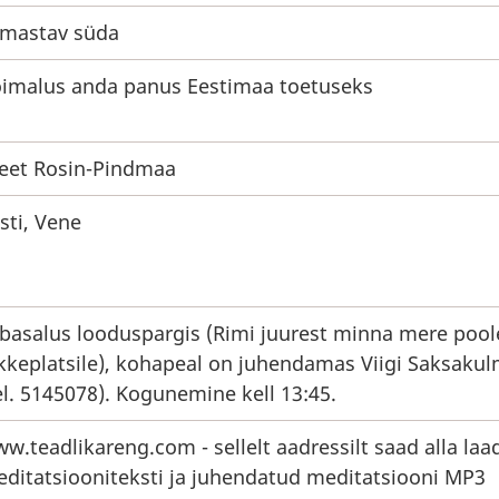
mastav süda
imalus anda panus Eestimaa toetuseks
eet Rosin-Pindmaa
sti, Vene
basalus looduspargis (Rimi juurest minna mere pool
kkeplatsile), kohapeal on juhendamas Viigi Saksaku
el. 5145078). Kogunemine kell 13:45.
w.teadlikareng.com
- sellelt aadressilt saad alla laa
ditatsiooniteksti ja juhendatud meditatsiooni MP3