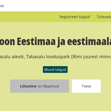
KR
Registreeri talgud
Tulevas
oon Eestimaa ja eestimaal
salu alevik, Tabasalu looduspark (Rimi juurest minn
Muud talgud
Liitumine
on lõppenud
Toeta