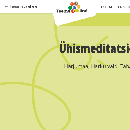
Tagasi avalehele
EST
RUS
ENG
U
Ühismeditatsi
Harjumaa, Harku vald, Taba