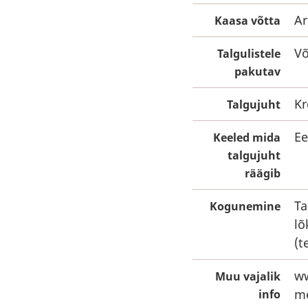
Ar
Kaasa võtta
Võ
Talgulistele
pakutav
Kr
Talgujuht
Ee
Keeled mida
talgujuht
räägib
Ta
Kogunemine
lõ
(t
ww
Muu vajalik
me
info