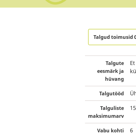
Talgud toimusid 
Et
Talgute
kü
eesmärk ja
hüvang
Üh
Talgutööd
15
Talguliste
maksimumarv
6
Vabu kohti