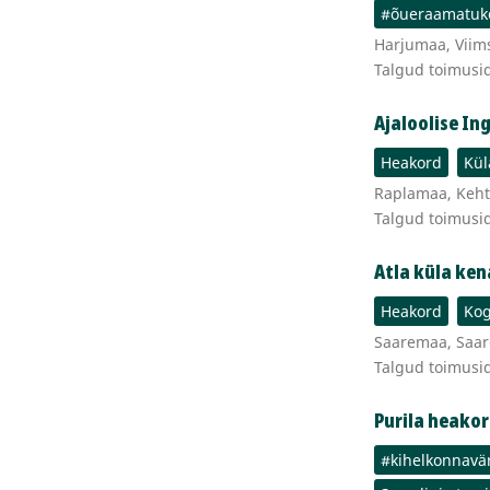
#õueraamatuk
Harjumaa, Viims
Talgud toimusi
Ajaloolise In
Heakord
Kül
Raplamaa, Kehtn
Talgud toimusi
Atla küla ke
Heakord
Kog
Saaremaa, Saar
Talgud toimusi
Purila heako
#kihelkonnavä