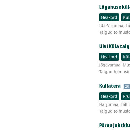
Lüganuse küla
Heakord
Kül
Ida-Virumaa, Lü
Talgud toimusi
Ulvi Küla tal
Heakord
Kül
Jõgevamaa, Must
Talgud toimusi
Kullatera
20
Heakord
Prü
Harjumaa, Talli
Talgud toimusi
Pärnu Jahtkl