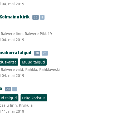
d 04. mai 2019
Kolmainu kirik
35
8
Rakvere linn, Rakvere Pikk 19
d 04. mai 2019
heakorratalgud
30
26
duskaitse
Muud talgud
Rakvere vald, Rahkla, Rahklaveski
d 04. mai 2019
a
20
0
d talgud
Prügikoristus
alu linn, Kiviküla
d 11. mai 2019