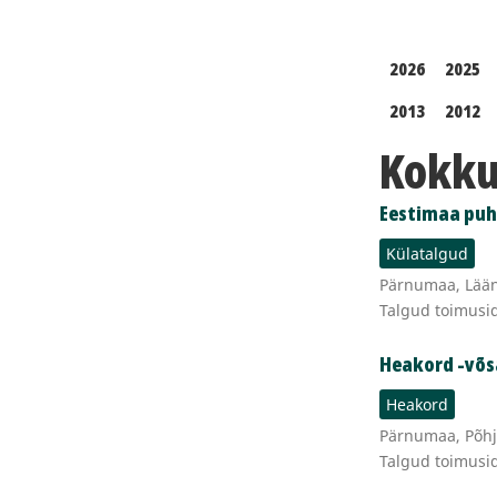
2026
2025
2013
2012
Kokku 
Eestimaa pu
Külatalgud
Pärnumaa, Lääne
Talgud toimusi
Heakord -võsa
Heakord
Pärnumaa, Põhj
Talgud toimusi