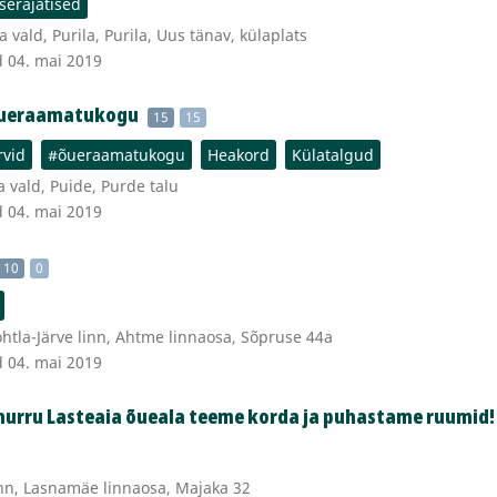
iserajatised
vald, Purila, Purila, Uus tänav, külaplats
d 04. mai 2019
 Õueraamatukogu
15
15
rvid
#õueraamatukogu
Heakord
Külatalgud
 vald, Puide, Purde talu
d 04. mai 2019
10
0
htla-Järve linn, Ahtme linnaosa, Sõpruse 44a
d 04. mai 2019
imurru Lasteaia õueala teeme korda ja puhastame ruumid!
nn, Lasnamäe linnaosa, Majaka 32