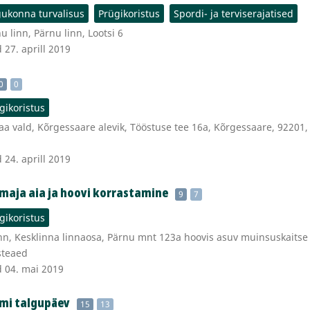
ukonna turvalisus
Prügikoristus
Spordi- ja terviserajatised
 linn, Pärnu linn, Lootsi 6
 27. aprill 2019
0
0
gikoristus
a vald, Kõrgessaare alevik, Tööstuse tee 16a, Kõrgessaare, 92201,
 24. aprill 2019
maja aia ja hoovi korrastamine
9
7
gikoristus
nn, Kesklinna linnaosa, Pärnu mnt 123a hoovis asuv muinsuskaitse 
steaed
d 04. mai 2019
mi talgupäev
15
13