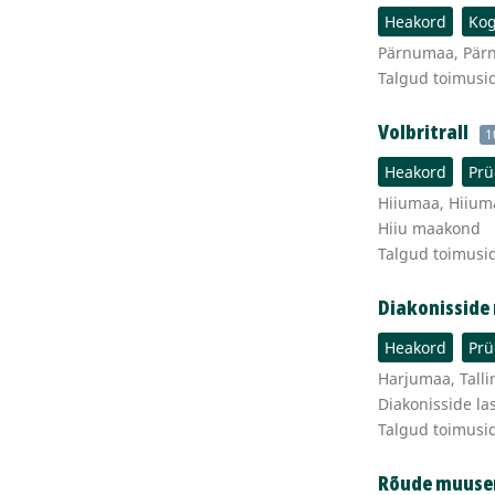
Heakord
Kog
Pärnumaa, Pärnu
Talgud toimusid
Volbritrall
1
Heakord
Prü
Hiiumaa, Hiiuma
Hiiu maakond
Talgud toimusid
Diakonisside 
Heakord
Prü
Harjumaa, Talli
Diakonisside la
Talgud toimusi
Rõude muuse