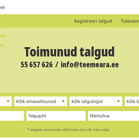
KR
Registreeri talgud
Tulevase
Toimunud talgud
55 657 626
/
info@teemeara.ee
Kõik omavalitsused
Kõik talguliigid
Kõik 
* talgute otsimiseks võid täita ühe või mitu välja