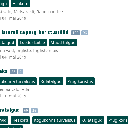
ogu
Heakord
i vald, Metsakasti, Raudrohu tee
d 04. mai 2019
gliste mõisa pargi koristustööd
100
96
atalgud
Looduskaitse
Muud talgud
a vald, Ingliste, Ingliste mõis
d 04. mai 2019
naks
25
0
ukonna turvalisus
Külatalgud
Prügikoristus
emaa vald, Atla
d 11. mai 2019
rratalgud
60
26
rvid
Heakord
Kogukonna turvalisus
Külatalgud
Prügikoris