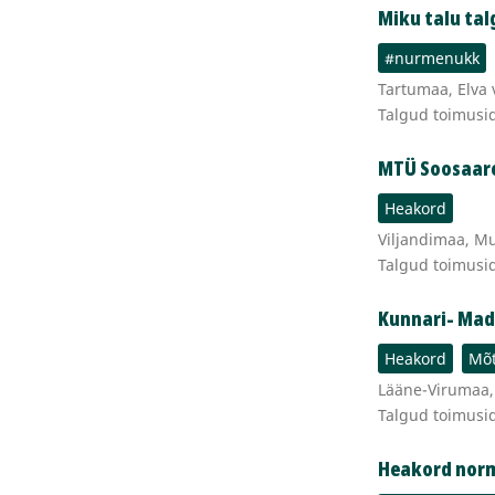
Miku talu ta
#nurmenukk
Tartumaa, Elva 
Talgud toimusid
MTÜ Soosaare
Heakord
Viljandimaa, Mu
Talgud toimusi
Kunnari- Mad
Heakord
Mõt
Lääne-Virumaa, 
Talgud toimusi
Heakord nor