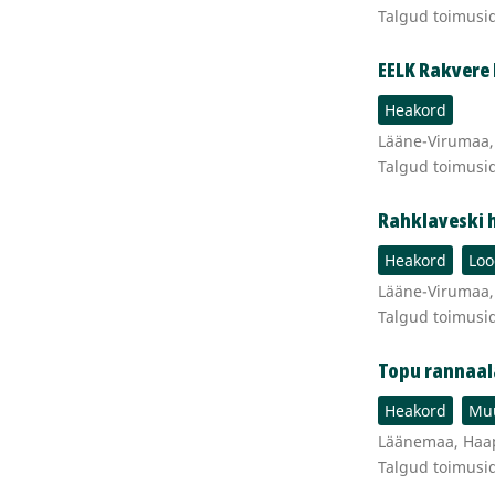
Talgud toimusi
EELK Rakvere 
Heakord
Lääne-Virumaa, 
Talgud toimusi
Rahklaveski 
Heakord
Loo
Lääne-Virumaa, 
Talgud toimusi
Topu rannaal
Heakord
Muu
Läänemaa, Haaps
Talgud toimusi