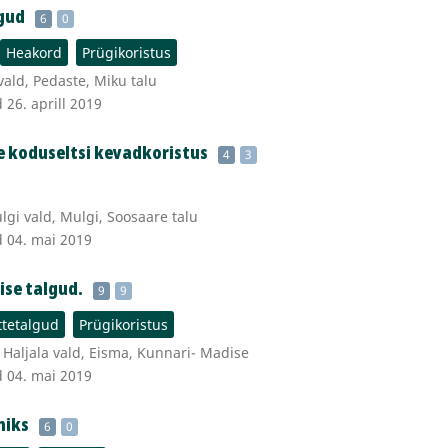
lgud
6
0
Heakord
Prügikoristus
vald, Pedaste, Miku talu
 26. aprill 2019
 koduseltsi kevadkoristus
4
3
lgi vald, Mulgi, Soosaare talu
d 04. mai 2019
ise talgud.
9
9
tetalgud
Prügikoristus
Haljala vald, Eisma, Kunnari- Madise
d 04. mai 2019
miks
6
0