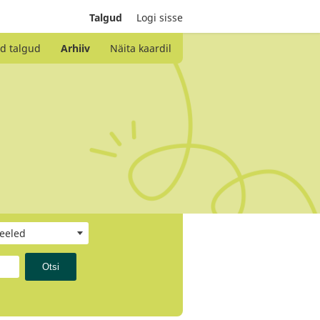
Talgud
Logi sisse
d talgud
Arhiiv
Näita kaardil
keeled