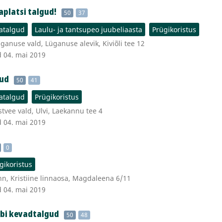
platsi talgud!
50
37
atalgud
Laulu- ja tantsupeo juubeliaasta
Prügikoristus
ganuse vald, Lüganuse alevik, Kiviõli tee 12
d 04. mai 2019
gud
50
41
atalgud
Prügikoristus
vee vald, Ulvi, Laekannu tee 4
d 04. mai 2019
0
gikoristus
nn, Kristiine linnaosa, Magdaleena 6/11
d 04. mai 2019
ubi kevadtalgud
50
48