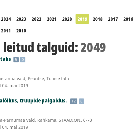
2024
2023
2022
2021
2020
2019
2018
2017
2016
2011
2010
leitud talguid:
2049
htaks
5
0
ranna vald, Peantse, Tõnise talu
d 04. mai 2019
lõikus, truupide paigaldus.
12
0
a-Pärnumaa vald, Rahkama, STAADIONI 6-70
d 04. mai 2019