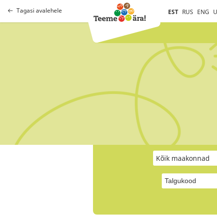
Tagasi avalehele
EST
RUS
ENG
U
Kõik maakonnad