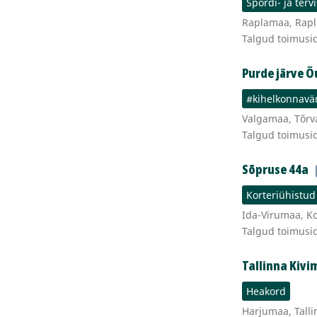
Spordi- ja terv
Raplamaa, Rapla 
Talgud toimusi
Purde järve
#kihelkonnavä
Valgamaa, Tõrva
Talgud toimusi
Sõpruse 44a
Korteriühistud
Ida-Virumaa, Ko
Talgud toimusi
Tallinna Kiv
Heakord
Harjumaa, Talli